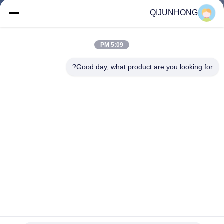
المصنع
QIJUNHONG
مراقبة
5:09 PM
الجودة
Good day, what product are you looking for?
اتصل
بنا
أخبار
اطلب
اقتباس
موزع شامبو غسول التجميل البلاستيكي 28/410 ISO9001
خريطة