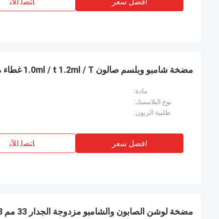
افضل سعر
ﺎﺘﺼﻟ ﺍﻶﻧ
مضخة شامبو وبلسم صالون 1.0ml / t 1.2ml / T غطاء مضخة موزع
مادة:
نوع البلاستيك:
طلبية الزبون:
افضل سعر
ﺎﺘﺼﻟ ﺍﻶﻧ
مضخة لوشن الصابون والشامبو مزدوجة الجدار 33 مم 38 مم للزجاجات