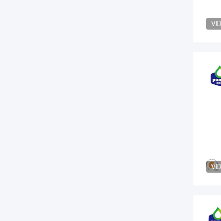
VI
VI