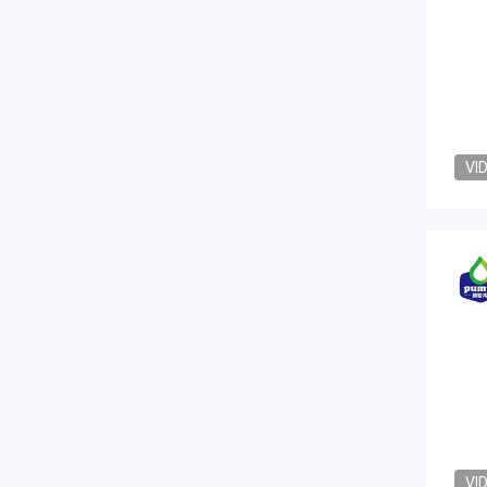
VI
VI