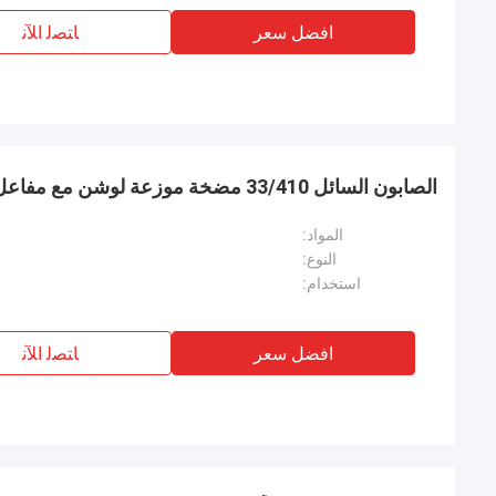
افضل سعر
ﺎﺘﺼﻟ ﺍﻶﻧ
الصابون السائل 33/410 مضخة موزعة لوشن مع مفاعل مخصص
المواد:
النوع:
استخدام:
افضل سعر
ﺎﺘﺼﻟ ﺍﻶﻧ