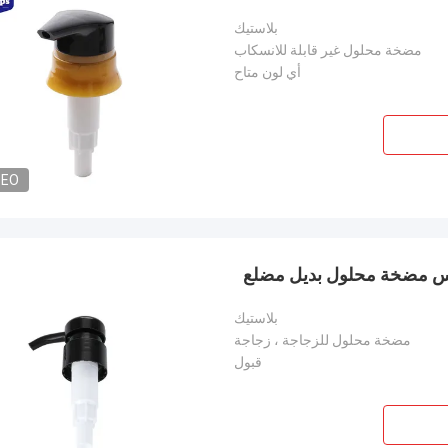
بلاستيك
مضخة محلول غير قابلة للانسكاب
أي لون متاح
DEO
بلاستيك
مضخة محلول للزجاجة ، زجاجة
قبول