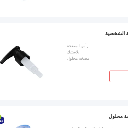
رأس المضخة
بلاستيك
مضخة محلول