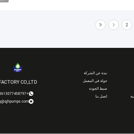
2
نبذة عن الشركة
جولة في المعمل
ACTORY CO.,LTD
ضبط الجودة
+8613077458797
ة
اتصل بنا
g@qjhpumps.com