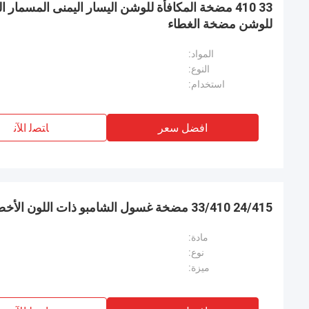
33 410 مضخة المكافأة للوشن اليسار اليمنى المسمار 
للوشن مضخة الغطاء
المواد:
النوع:
استخدام:
افضل سعر
ﺎﺘﺼﻟ ﺍﻶﻧ
24/415 33/410 مضخة غسول الشامبو ذات اللون الأخضر الفاتح
مادة:
نوع:
ميزة: