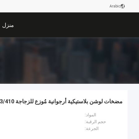
Arabic
منزل
مضخات لوشن بلاستيكية أرجوانية مُوزع للزجاجة 33/410 حجم 2cc جرعة
المواد:
حجم الرقبة:
الجرعة: