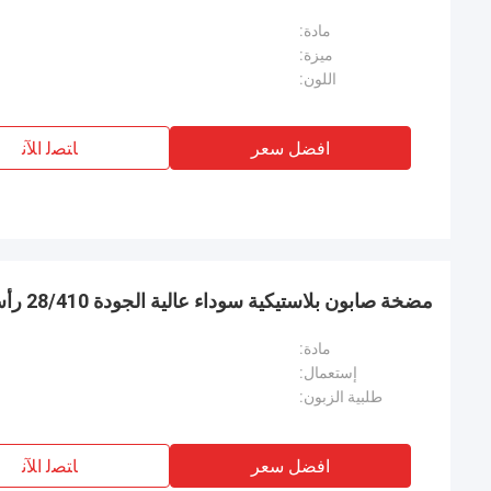
مادة:
ميزة:
اللون:
افضل سعر
ﺎﺘﺼﻟ ﺍﻶﻧ
مضخة صابون بلاستيكية سوداء عالية الجودة 28/410 رأس مضخة محلول بديل مضلع
مادة:
إستعمال:
طلبية الزبون:
افضل سعر
ﺎﺘﺼﻟ ﺍﻶﻧ