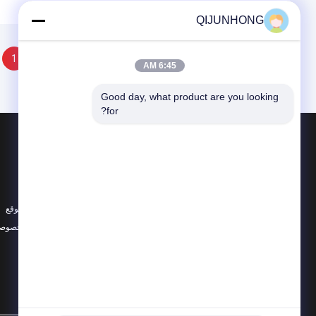
QIJUNHONG
1
6:45 AM
Good day, what product are you looking 
for?
المنتجات
حول
مضخة محلول التجميل
أخبار
مضخات غسول بلاستيك
الحالات
مضخة محلول
خريطة الموقع
جميع الفئات
سياسة الخصوصي