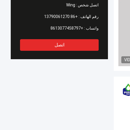
اتصل شخص :
Wing
رقم الهاتف :
+86 13790061270
واتساب :
+8613077458797
اتصل
VI