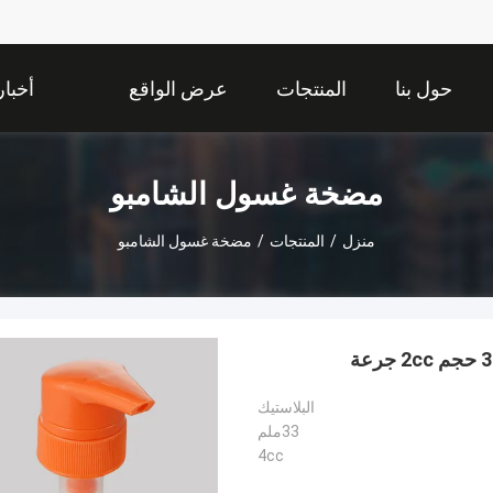
حول بنا
المنتجات
عرض الواقع
أخبار
الافتراضي
مضخة غسول الشامبو
منزل
/
المنتجات
/
مضخة غسول الشامبو
البلاستيك
33ملم
4cc