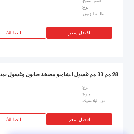
اسم المنتج:
نوع:
طلبية الزبون:
افضل سعر
ﺎﺘﺼﻟ ﺍﻶﻧ
28 مم 33 مم غسول الشامبو مضخة صابون وغسول بمنقار طويل
نوع:
ميزة:
نوع البلاستيك:
افضل سعر
ﺎﺘﺼﻟ ﺍﻶﻧ