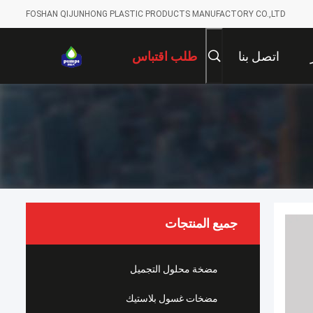
FOSHAN QIJUNHONG PLASTIC PRODUCTS MANUFACTORY CO.,LTD
اتصل بنا
طلب اقتباس
جميع المنتجات
مضخة محلول التجميل
مضخات غسول بلاستيك