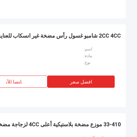
2CC 4CC شامبو غسول رأس مضخة غير انسكاب للعناية الشخصية
اسم:
مادة:
نوع:
افضل سعر
ﺎﺘﺼﻟ ﺍﻶﻧ
33-410 موزع مضخة بلاستيكية أعلى 4CC لزجاجة مضخة محلول