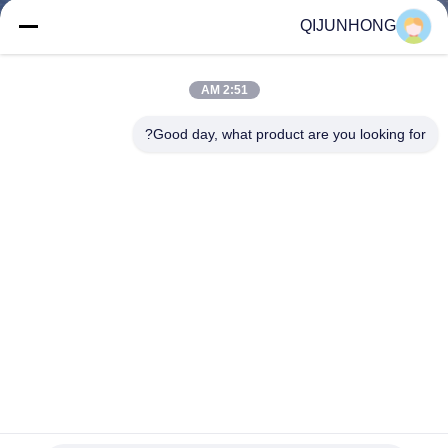
المصنع
QIJUNHONG
مراقبة
2:51 AM
الجودة
Good day, what product are you looking for?
اتصل
بنا
أخبار
اطلب
اقتباس
مضخة موزع غسول اللون الذهبي الفاخر لمستحضرات التجميل أو
زجاجة الشامبو 33/410
خريطة