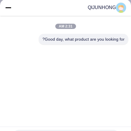
المصنع
QIJUNHONG
مراقبة
2:31 AM
الجودة
Good day, what product are you looking for?
اتصل
بنا
أخبار
اطلب
اقتباس
مضخة محلول برغي ISO9001 33/410 للمنتجات النظيفة
ومستحضرات التجميل
خريطة