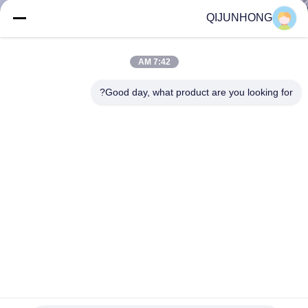
المصنع
QIJUNHONG
مراقبة
7:42 AM
الجودة
Good day, what product are you looking for?
اتصل
بنا
أخبار
اطلب
اقتباس
1.9cc السائل زجاجة مضخة بلاستيكية 33mm حجم مخصص
لزجاجة الشامبو
خريطة