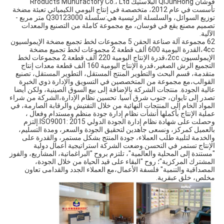
فوشان QiJunHong البلاستيك Rroducts Munufactory Co.، Ltd 
تأسست في عام 2012، متخصصة في إنتاج اليومي الكيميائي تعبئة مضخة 
توزيع السوائل، والسلسلة الرئيسية هي:سلسلة Q30123000 متر مربع - 
تصميم مصنع يقع في فوسان، مع مجموعة كاملة من التصنيع والمعدات 
الآلية.
62 مجموعة آلة صناعة الحقن 5 مجموعات لخط تجميع مضخة الإيمولسيون 
4cc،القدرة اليومية 600 ألف قطعة 2 مجموعات لخط تجميع مضخة 
الإيمولسيون 2cc،قدرة الإنتاج اليومية 220 ألف قطعة.2 مجموعات لخط 
التجميع الرش الصغير،قدرة الإنتاج اليومية 160 ألف قطعة معدات إنتاج 
متقدمة، قسم البحث والتطوير المنتج المستقل، التطوير المستقل، تصنيع 
القوالب،مع مجموعة من المتخصصين في التسويق والإدارة ذوي الخبرة 
عالية الجودة. منتجات الشركة بالإضافة إلى بيع السوق الصينية، ولكن أيضا 
تصدر إلى تايوان، جنوب شرق آسيا. تحسين نظام الإدارة،الشركة من شراء 
المواد الخام إلى المنتجات النهائية من خلال التفتيش والرقابة الصارمة، في 
عملية الإنتاج بأكملها أنشأت نظام إدارة جودة منظم ومستدام وفعال ، 
وحصلت على شهادة نظام إدارة الجودة الدولي ISO9001: 2015.إلتزم 
بالعميل كمركز، ونسعى جاهدين لتحقيق الجودة والسعر، ومدة التسليم، 
والخدمة لتلبية طلب العملاء، جودة المنتج بشكل مستمر، والقدرة على 
الإنتاج تستمر في التحسن.وضعت الشركة استراتيجية أعمال دولية 
"مستندة إلى المحلية والعالمية"، تلتزم بروح "البراغماتية، المشاريع، والفوز 
المشترك المركزية"؛ روح "البقاء على قيد الحياة من خلال الجودة، 
المصداقية والتنمية" فلسفة الأعمال،مع العملاء الجدد والقدامى تعاون 
مخلص، خلق عبقرية.