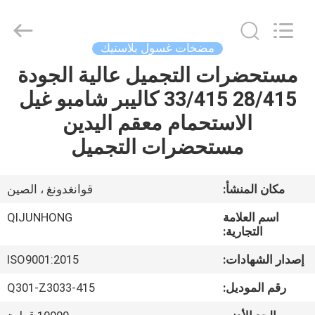
QIJUNHONG
PLASTIC
PRODUCTS
MANUFACTORY
CO.,LTD.
مضخات غسول بلاستيك
All
Rights
مستحضرات التجميل عالية الجودة
المنزل
Reserved.
28/415 33/415 كاليبر شامبو غيل
المنتجات
الاستحمام معقم اليدين
مستحضرات التجميل
برنامج
VR
مكان المنشأ:
قوانغدونغ ، الصين
اسم العلامة
QIJUNHONG
عنّا
التجارية:
إصدار الشهادات:
ISO9001:2015
جولة
رقم الموديل:
Q301-Z3033-415
في