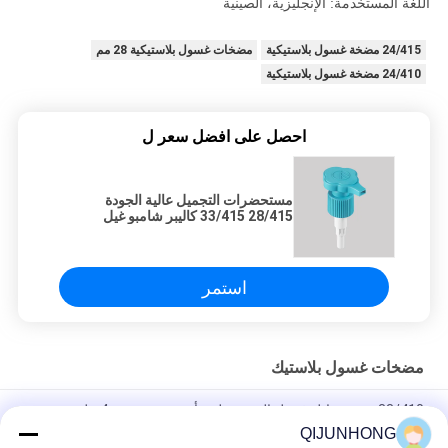
اللغة المستخدمة: الإنجليزية، الصينية
24/415 مضخة غسول بلاستيكية
مضخات غسول بلاستيكية 28 مم
24/410 مضخة غسول بلاستيكية
احصل على افضل سعر ل
مستحضرات التجميل عالية الجودة
28/415 33/415 كاليبر شامبو غيل
الاستحمام معقم اليدين مستحضرات
التجميل
استمر
مضخات غسول بلاستيك
33/410 موزع سائل غسيل الصحون لون أخضر مع جرعة 4 مل
QIJUNHONG