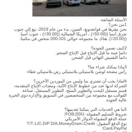
الأسئلة الشائعة
1من نحن؟
نحن مقرها في قوانغدونغ، الصين، بدء من عام 2019، بيع إلى جنوب
شرق آسيا ((50.00٪) ، أمريكا الشمالية ((30.00٪) ، جنوب آسيا
((20.00٪). هناك ما مجموعه حوالي 101-200 شخص في مكتبنا.
2كيف نضمن الجودة؟
دائما عينة ما قبل الإنتاج قبل الإنتاج الضخم.
دائماً التفتيش النهائي قبل الشحن
3ماذا يمكنك شراء منا؟
رأس مضخة لوشن بلاستيكي،بلاستيكي رش،بلاستيكي غطاء
4لماذا يجب أن تشتري منا وليس من الموردين الآخرين؟
الشركة لديها عدد من خطوط الإنتاج الآلية، ومعدات الإنتاج المتقدمة،
قسم مستقل للبحث والتطوير المنتج، التطوير المستقل، صناعة
القوالب،مع مجموعة من المتخصصين في التسويق والإدارة ذوي الخبرة
عالية الجودة.
5ما هي الخدمات التي يمكننا تقديمها؟
شروط التسليم المقبولة: FOB،DDU؛
عملة الدفع المقبولة:الدولار الأمريكي
نوع الدفع المقبول: T/T،L/C،D/P D/A،MoneyGram،Credit
Card،PayPal؛