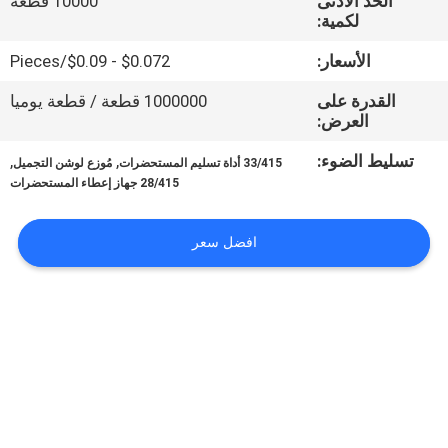
الحد الأدنى
10000 قطعة
المصنع
لكمية:
الأسعار:
$0.072 - $0.09/Pieces
مراقبة
القدرة على
1000000 قطعة / قطعة يوميا
الجودة
العرض:
تسليط الضوء:
,
,
33/415 أداة تسليم المستحضرات
مُوزع لوشن التجميل
اتصل
28/415 جهاز إعطاء المستحضرات
بنا
افضل سعر
أخبار
اطلب
اقتباس
خريطة