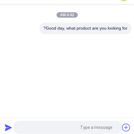
Pp عصير العسل شراب المشروبات غالون 33/410 مضخة الموزع
جرعة كبيرة الصف الغذائي
4:42 AM
33/410 مضخة لوشن ذات جودة جيدة مضخات زجاجات لوشن زرقاء
متطاطية 4CC
Good day, what product are you looking for?
فئات شعبية
جميع
مضخات غسول 
مضخة محلول التجميل
بلاستيك
رأس مضخة محلول
مضخة محلول
مضخة غسول الذهب
مضخة غسول الشامبو
مضخة موزع الصابون 
مضخة رغوة بلاستيكية
السائل
طلب اقتباس