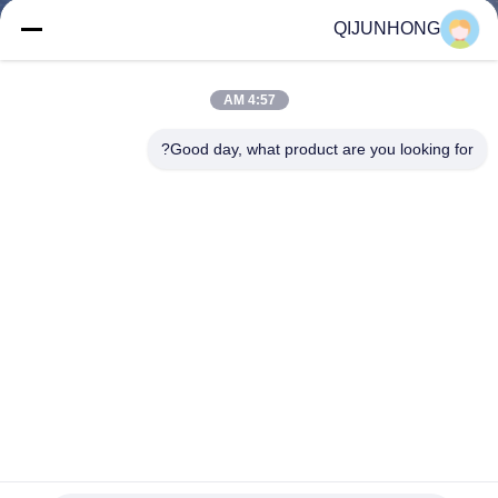
المصنع
QIJUNHONG
مراقبة
4:57 AM
الجودة
Good day, what product are you looking for?
اتصل
بنا
أخبار
اطلب
اقتباس
33/410 موزع سائل غسيل الصحون لون أخضر مع جرعة 4 مل
خريطة