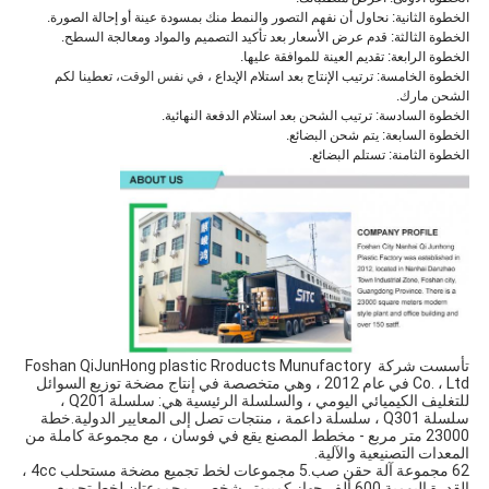
صور والنمط منك بمسودة عينة أو إحالة الصورة.
بعد تأكيد التصميم والمواد ومعالجة السطح.
قة عليها.
ستلام الإيداع ،
في نفس الوقت
، تعطينا لكم
ستلام الدفعة النهائية.
Foshan QiJunHong plastic Rroducts Munufact 
Co. ، Ltd في عام 2012 ، وهي متخصصة في إنتاج مضخة توزيع السوائل 
للتغليف الكيميائي اليومي ، والسلسلة الرئيسية هي: سلسلة Q201 ، 
سلسلة Q301 ، سلسلة داعمة ، منتجات تصل إلى المعايير الدولية.خطة 
23000 متر مربع - مخطط المصنع يقع في فوسان ، مع مجموعة كاملة من 
62 مجموعة آلة حقن صب.5 مجموعات لخط تجميع مضخة مستحلب 4cc ، 
القدرة اليومية 600 ألف جهاز كمبيوتر شخصى.مجموعتان لخط تجميع 