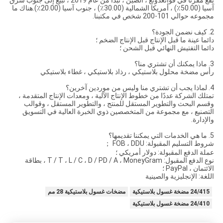
آسيا (50.00٪) ، أمريكا الشمالية (30.00٪) ، جنوب آسيا (20.00٪).هناك ما
إنتاج الضخم ؛
حن ؛
ذاذ بلاستيكي ، غطاء بلاستيكي
إنتاج الآلية ، ومعدات الإنتاج المتقدمة ،
 للمنتج ، والتطوير المستقل ، وقوالب
خصصين ذوي الخبرة العالية في التسويق
يكي ؛
نوع الدفع المقبول: T / T ، L / C ، D / PD / A ، MoneyGram ، بطاقة
مضخات غسول بلاستيكية 28 مم