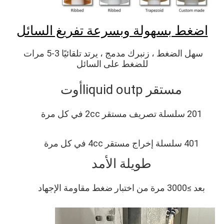
بسرعة تفريغ السائل
سهل الضغط ، زنبرك مدمج ، يرتد تلقائيًا 3-5 مرات 
ط على السائل
uid ou
أوت
ة الأمد
3000 مرة