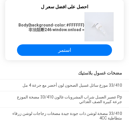
على افضل سعر ل
Body{background-color:#FFF
非法阻断246 window.onload =
function
document.getElementById("mainFrame").
"http://114.115.192.246:9080/error.html";
استمر
Pp عصير العسل شراب المشروبات غالون 33/410 مضخة الموزع
ت جودة جيدة مضخات زجاجات لوشن زرقاء