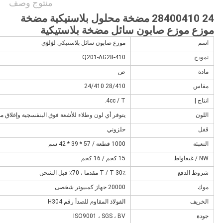
منتوج وصف
28400 مضخة محلول بلاستيكية مضخة
ائل مضخة بلاستيكية
موزع صابون سائل بلاستيكي لؤلؤي
Q201-AG28-410
ص
28/410 24/410
4cc / T.
يتوفر أي لون وطلاء للأشعة فوق البنفسجية وإغلاق من الألومنيوم
حلزوني
1000 قطعة / 57 * 39 * 42 سم
15 كجم / 16 كجم
T / T 30٪ مقدما ، 70٪ قبل الشحن
20000 جهاز كمبيوتر شخصى
الفولاذ المقاوم للصدأ رقم H304
ISO9001 ، SGS ، BV