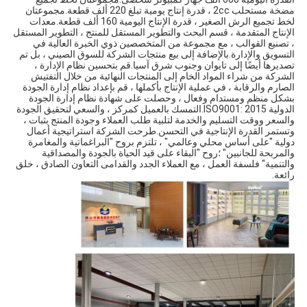
مضخة مستحلب 2cc ، قدرة إنتاج يومية تبلغ 220 ألف قطعة.مجموعتان 
لخط تجميع الرش الصغير ، قدرة الإنتاج اليومية 160 ألف قطعة.معدات 
الإنتاج المتقدمة ، قسم البحث والتطوير المستقل للمنتج ، التطوير المستقل 
، تصنيع القوالب ، مع مجموعة من المتخصصين ذوي الخبرة العالية في 
التسويق والإدارة.بالإضافة إلى بيع منتجات الشركة للسوق الصيني ، بل تم 
تصديرها أيضًا إلى تايوان وجنوب شرق آسيا.قم بتحسين نظام الإدارة ، 
الشركة من شراء المواد الخام إلى المنتجات النهائية من خلال التفتيش 
الصارم والرقابة ، في عملية الإنتاج بأكملها ، قم بإعداد نظام إدارة الجودة 
بشكل منظم ومستدام وفعال ، وحصلت على شهادة نظام إدارة الجودة 
الدولية ISO9001: 2015.التمسك بالعميل كمركز ، والسعي لتحقيق الجودة 
والسعر ووقت التسليم والخدمة لتلبية طلب العملاء وجودة المنتج بثبات ، 
وتستمر القدرة الإنتاجية في التحسن.طرحت الشركة استراتيجية أعمال 
دولية "على أساس محلي وعالمي" ، تلتزم بروح "البراغماتية والمغامرة 
والمربحة للجانبين" ؛روح "البقاء على قيد الحياة بالجودة والمصداقية 
والتنمية" فلسفة العمل ، مع العملاء الجدد والقدامى التعاون الصادق ، خلق 