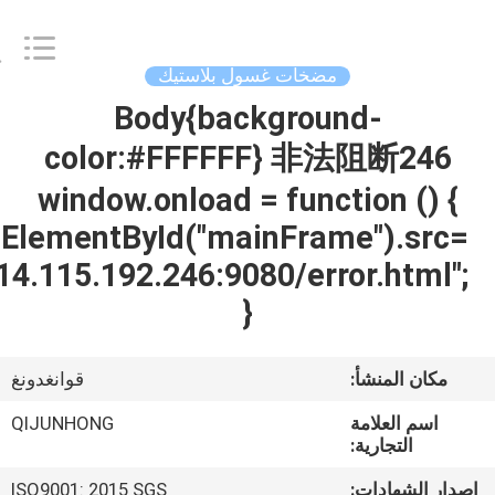
QIJUNHONG
PLASTIC
PRODUCTS
MANUFACTORY
CO.,LTD.
 غسول بلاستيك
All
Rights
Body{backg
المنزل
Reserved.
color:#FFFFFF
المنتجات
window.onload = f
document.getElementById("mainF
برنامج
"http://114.115.192.246:9080
VR
}
عنّا
قوانغدونغ
QIJUNHONG
جولة
في
ISO9001: 2015 SGS