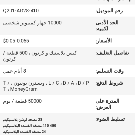
المصنع
Q201-AG28-410
مراقبة
10000 جهاز كمبيوتر شخصى
الجودة
$0.05-0.065
اتصل
كيس بلاستيك و كرتون ، 500 قطعة /
كرتون
بنا
8 أيام عمل
أخبار
L / C ، D / A ، D / P ، ويسترن يونيون ، T /
T ، MoneyGram
اطلب
50000 قطعة / يوم
اقتباس
,
28 مضخة لوشن بلاستيكية
,
400 410 مضخة القشدة البلاستيكية
خريطة
24 مضخة القشدة البلاستيكية