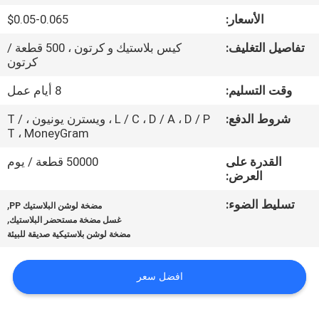
المصنع
الأسعار:
$0.05-0.065
تفاصيل التغليف:
كيس بلاستيك و كرتون ، 500 قطعة /
مراقبة
كرتون
الجودة
وقت التسليم:
8 أيام عمل
شروط الدفع:
L / C ، D / A ، D / P ، ويسترن يونيون ، T /
اتصل
T ، MoneyGram
بنا
القدرة على
50000 قطعة / يوم
العرض:
أخبار
تسليط الضوء:
,
مضخة لوشن البلاستيك PP
,
غسل مضخة مستحضر البلاستيك
مضخة لوشن بلاستيكية صديقة للبيئة
اطلب
اقتباس
افضل سعر
خريطة