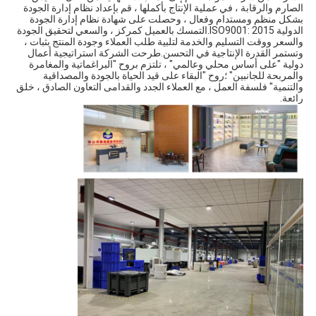
الصارم والرقابة ، في عملية الإنتاج بأكملها ، قم بإعداد نظام إدارة الجودة 
بشكل منظم ومستدام وفعال ، وحصلت على شهادة نظام إدارة الجودة 
الدولية ISO9001: 2015.التمسك بالعميل كمركز ، والسعي لتحقيق الجودة 
والسعر ووقت التسليم والخدمة لتلبية طلب العملاء وجودة المنتج بثبات ، 
وتستمر القدرة الإنتاجية في التحسن.طرحت الشركة استراتيجية أعمال 
دولية "على أساس محلي وعالمي" ، تلتزم بروح "البراغماتية والمغامرة 
والمربحة للجانبين" ؛روح "البقاء على قيد الحياة بالجودة والمصداقية 
والتنمية" فلسفة العمل ، مع العملاء الجدد والقدامى التعاون الصادق ، خلق 
رائعة.