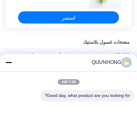
محلول بلاستيك للغسيل
استمر
مضخات غسول بلاستيك
33/410 موزع سائل غسيل الصحون لون أخضر مع جرعة 4 مل
QIJUNHONG
Pp عصير العسل شراب المشروبات غالون 33/410 مضخة الموزع
جرعة كبيرة الصف الغذائي
7:49 AM
33/410 مضخة لوشن ذات جودة جيدة مضخات زجاجات لوشن زرقاء
متطاطية 4CC
Good day, what product are you looking for?
فئات شعبية
جميع
مضخات غسول 
مضخة محلول التجميل
بلاستيك