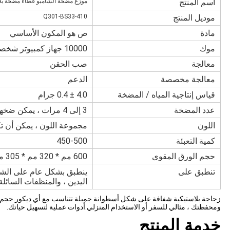
اسم المنتج
موزع مضخة الشامبو غطاء مضخة بلاستيك وردي PP 
موديل المنتج
Q301-BS33-410
مادة
ص هو المكون الأساسي
موك
10000 جهاز كمبيوتر شخصى
معالجة
صب الحقن
معالجة مخصصة
الدعم
قياس إنتاجية المياه / المضخة
4.0 ± 0.4 جرام
عدد المضخة
3 إلى 4 مرات ، يمكن ضخها
اللون
مجموعة اللون ، يمكن أن تكو
كمية التعبئة
450-500
حجم الورق المقوى
600 مم * 320 مم * 305 مم
تنطبق على
ينطبق بشكل عام على الشام
اليدين ، والمنظفات السائلة
زجاجة بلاستيكية شفافة على شكل أسطوانة جميلة تتناسب مع أي ديكور.حجم 
ومحفظتك ، مثالي للسفر أو الاستخدام المنزلي.أدوات عملية لتسهيل حياتك.
خدمة المنتج