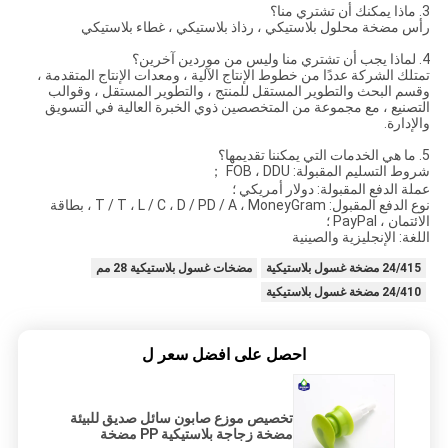
3. ماذا يمكنك أن تشتري منا؟
رأس مضخة محلول بلاستيكي ، رذاذ بلاستيكي ، غطاء بلاستيكي
4. لماذا يجب أن تشتري منا وليس من موردين آخرين؟
تمتلك الشركة عددًا من خطوط الإنتاج الآلية ، ومعدات الإنتاج المتقدمة ،
وقسم البحث والتطوير المستقل للمنتج ، والتطوير المستقل ، وقوالب
التصنيع ، مع مجموعة من المتخصصين ذوي الخبرة العالية في التسويق
والإدارة.
5. ما هي الخدمات التي يمكننا تقديمها؟
شروط التسليم المقبولة: FOB ، DDU ；
عملة الدفع المقبولة: دولار أمريكي ؛
نوع الدفع المقبول: T / T ، L / C ، D / PD / A ، MoneyGram ، بطاقة
الائتمان ، PayPal ؛
اللغة: الإنجليزية والصينية
24/415 مضخة غسول بلاستيكية
مضخات غسول بلاستيكية 28 مم
24/410 مضخة غسول بلاستيكية
احصل على افضل سعر ل
تخصيص موزع صابون سائل صديق للبيئة
مضخة زجاجة بلاستيكية PP مضخة