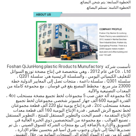
الخطوة السابعة: يتم شحن البضائع.
الخطوة الثامنة: تستلم البضائع.
تأسست شركة Foshan QiJunHong plastic Rroducts Munufactory 
Co. ، Ltd في عام 2012 ، وهي متخصصة في إنتاج مضخة توزيع السوائل 
للتغليف الكيميائي اليومي ، والسلسلة الرئيسية هي: سلسلة Q201 ، 
سلسلة Q301 ، سلسلة داعمة ، منتجات تصل إلى المعايير الدولية.خطة 
23000 متر مربع - مخطط المصنع يقع في فوسان ، مع مجموعة كاملة من 
المعدات التصنيعية والآلية.
62 مجموعة آلة حقن صب.5 مجموعات لخط تجميع مضخة مستحلب 4cc ، 
القدرة اليومية 600 ألف جهاز كمبيوتر شخصى.مجموعتان لخط تجميع 
مضخة مستحلب 2cc ، قدرة إنتاج يومية تبلغ 220 ألف قطعة.مجموعتان 
لخط تجميع الرش الصغير ، قدرة الإنتاج اليومية 160 ألف قطعة.معدات 
الإنتاج المتقدمة ، قسم البحث والتطوير المستقل للمنتج ، التطوير المستقل 
، تصنيع القوالب ، مع مجموعة من المتخصصين ذوي الخبرة العالية في 
التسويق والإدارة.بالإضافة إلى بيع منتجات الشركة للسوق الصيني ، بل تم 
تصديرها أيضًا إلى تايوان وجنوب شرق آسيا.قم بتحسين نظام الإدارة ، 
الشركة من شراء المواد الخام إلى المنتجات النهائية من خلال التفتيش 