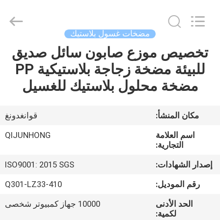
QIJUNHONG
PLASTIC
PRODUCTS
MANUFACTORY
CO.,LTD.
مضخات غسول بلاستيك
All
Rights
تخصيص موزع صابون سائل صديق
المنزل
Reserved.
للبيئة مضخة زجاجة بلاستيكية PP
المنتجات
مضخة محلول بلاستيك للغسيل
برنامج
مكان المنشأ:
قوانغدونغ
VR
اسم العلامة
QIJUNHONG
التجارية:
عنّا
إصدار الشهادات:
ISO9001: 2015 SGS
رقم الموديل:
Q301-LZ33-410
جولة
الحد الأدنى
10000 جهاز كمبيوتر شخصى
في
لكمية: