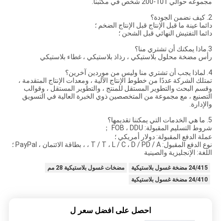
مجموعه حوالي 101-200 شخص في مكتبنا.
2. كيف نضمن الجودة؟
دائما عينة ما قبل الإنتاج قبل الإنتاج الضخم ؛
دائما التفتيش النهائي قبل الشحن ؛
3.ماذا يمكنك أن تشتري منا؟
رأس مضخة محلول بلاستيكي ، رذاذ بلاستيكي ، غطاء بلاستيكي
4. لماذا يجب أن تشتري منا وليس من موردين آخرين؟
تمتلك الشركة عددًا من خطوط الإنتاج الآلية ، ومعدات الإنتاج المتقدمة ،
وقسم البحث والتطوير المستقل للمنتج ، والتطوير المستقل ، وقوالب
التصنيع ، مع مجموعة من المتخصصين ذوي الخبرة العالية في التسويق
والإدارة.
5. ما هي الخدمات التي يمكننا تقديمها؟
شروط التسليم المقبولة: FOB ، DDU ；
عملة الدفع المقبولة: دولار أمريكي ؛
نوع الدفع المقبول: T / T ، L / C ، D / PD / A ، ، بطاقة الائتمان ، PayPal ؛
اللغة: الإنجليزية والصينية
24/415 مضخة غسول بلاستيكية
مضخات غسول بلاستيكية 28 مم
24/410 مضخة غسول بلاستيكية
احصل على افضل سعر ل