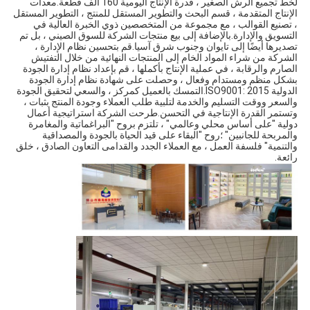
لخط تجميع الرش الصغير ، قدرة الإنتاج اليومية 160 ألف قطعة.معدات 
الإنتاج المتقدمة ، قسم البحث والتطوير المستقل للمنتج ، التطوير المستقل 
، تصنيع القوالب ، مع مجموعة من المتخصصين ذوي الخبرة العالية في 
التسويق والإدارة.بالإضافة إلى بيع منتجات الشركة للسوق الصيني ، بل تم 
تصديرها أيضًا إلى تايوان وجنوب شرق آسيا.قم بتحسين نظام الإدارة ، 
الشركة من شراء المواد الخام إلى المنتجات النهائية من خلال التفتيش 
الصارم والرقابة ، في عملية الإنتاج بأكملها ، قم بإعداد نظام إدارة الجودة 
بشكل منظم ومستدام وفعال ، وحصلت على شهادة نظام إدارة الجودة 
الدولية ISO9001: 2015.التمسك بالعميل كمركز ، والسعي لتحقيق الجودة 
والسعر ووقت التسليم والخدمة لتلبية طلب العملاء وجودة المنتج بثبات ، 
وتستمر القدرة الإنتاجية في التحسن.طرحت الشركة استراتيجية أعمال 
دولية "على أساس محلي وعالمي" ، تلتزم بروح "البراغماتية والمغامرة 
والمربحة للجانبين" ؛روح "البقاء على قيد الحياة بالجودة والمصداقية 
والتنمية" فلسفة العمل ، مع العملاء الجدد والقدامى التعاون الصادق ، خلق 
رائعة.