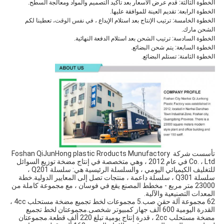
الخطوة الثالثة: قدم عرض الأسعار بعد تأكيد التصميم والمواد ومعالجة السطح.
الخطوة الرابعة: تقديم العينة للموافقة عليها.
الخطوة الخامسة: ترتيب الإنتاج بعد استلام الإيداع ،
في نفس الوقت
، تعطينا لكم
الشحن مارك.
الخطوة السادسة: ترتيب الشحن بعد استلام الدفعة النهائية.
الخطوة السابعة: يتم شحن البضائع.
الخطوة الثامنة: تستلم البضائع.
تأسست شركة Foshan QiJunHong plastic Rroducts Munufactory 
Co. ، Ltd في عام 2012 ، وهي متخصصة في إنتاج مضخة توزيع السوائل 
للتغليف الكيميائي اليومي ، والسلسلة الرئيسية هي: سلسلة Q201 ، 
سلسلة Q301 ، سلسلة داعمة ، منتجات تصل إلى المعايير الدولية.خطة 
23000 متر مربع - مخطط المصنع يقع في فوسان ، مع مجموعة كاملة من 
المعدات التصنيعية والآلية.
62 مجموعة آلة حقن صب.5 مجموعات لخط تجميع مضخة مستحلب 4cc ، 
القدرة اليومية 600 ألف جهاز كمبيوتر شخصى.مجموعتان لخط تجميع 
مضخة مستحلب 2cc ، قدرة إنتاج يومية تبلغ 220 ألف قطعة.مجموعتان 