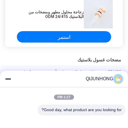
زجاجة محلول مطهر ومضخات من
البلاستيك ODM 24/415
استمر
مضخات غسول بلاستيك
33/410 موزع سائل غسيل الصحون لون أخضر مع جرعة 4 مل
QIJUNHONG
Pp عصير العسل شراب المشروبات غالون 33/410 مضخة الموزع
جرعة كبيرة الصف الغذائي
1:27 PM
33/410 مضخة لوشن ذات جودة جيدة مضخات زجاجات لوشن زرقاء
متطاطية 4CC
Good day, what product are you looking for?
فئات شعبية
جميع