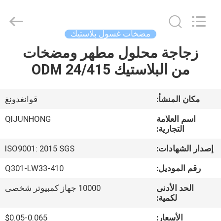
QIJUNHONG
PLASTIC
PRODUCTS
MANUFACTORY
CO.,LTD.
مضخات غسول بلاستيك
All
Rights
زجاجة محلول مطهر ومضخات
المنزل
Reserved.
من البلاستيك ODM 24/415
المنتجات
مكان المنشأ:
قوانغدونغ
برنامج
اسم العلامة
QIJUNHONG
VR
التجارية:
إصدار الشهادات:
ISO9001: 2015 SGS
عنّا
رقم الموديل:
Q301-LW33-410
الحد الأدنى
10000 جهاز كمبيوتر شخصى
جولة
لكمية:
في
الأسعار:
$0.05-0.065