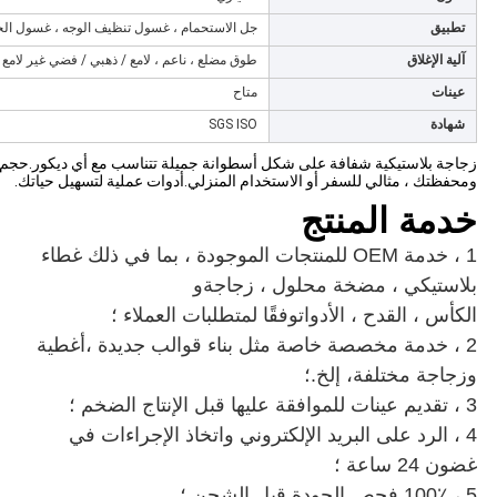
تطبيق
جل الاستحمام ، غسول تنظيف الوجه ، غسول الجس
آلية الإغلاق
طوق مضلع ، ناعم ، لامع / ذهبي / فضي غير لامع 
عينات
متاح
شهادة
SGS ISO
زجاجة بلاستيكية شفافة على شكل أسطوانة جميلة تتناسب مع أي ديكور.حجم
ومحفظتك ، مثالي للسفر أو الاستخدام المنزلي.أدوات عملية لتسهيل حياتك.
خدمة المنتج
1 ، خدمة OEM للمنتجات الموجودة ، بما في ذلك
غطاء
بلاستيكي ، مضخة محلول ، زجاجة
و
الكأس ، القدح ، الأدوات
وفقًا لمتطلبات العملاء ؛
2 ، خدمة مخصصة خاصة مثل بناء قوالب جديدة ،
أغطية
وزجاجة مختلفة
، إلخ.؛
3 ، تقديم عينات للموافقة عليها قبل الإنتاج الضخم ؛
4 ، الرد على البريد الإلكتروني واتخاذ الإجراءات في
غضون 24 ساعة ؛
5 ، 100٪ فحص الجودة قبل الشحن ؛