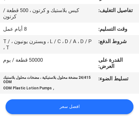
المصنع
تفاصيل التغليف:
كيس بلاستيك و كرتون ، 500 قطعة /
كرتون
مراقبة
وقت التسليم:
8 أيام عمل
الجودة
شروط الدفع:
L / C ، D / A ، D / P ، ويسترن يونيون ، T /
T ،
اتصل
القدرة على
50000 قطعة / يوم
بنا
العرض:
تسليط الضوء:
24/415 مضخة محلول بلاستيكية ، مضخات محلول بلاستيك
ODM
أخبار
,
ODM Plastic Lotion Pumps
اطلب
افضل سعر
اقتباس
خريطة