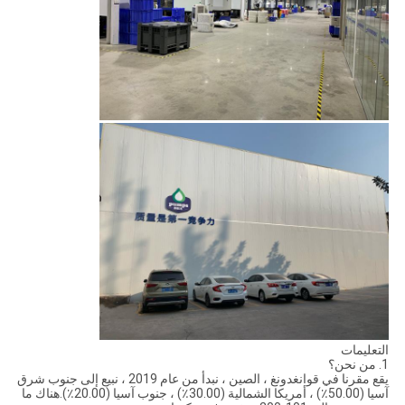
التعليمات
1. من نحن؟
يقع مقرنا في قوانغدونغ ، الصين ، نبدأ من عام 2019 ، نبيع إلى جنوب شرق
آسيا (50.00٪) ، أمريكا الشمالية (30.00٪) ، جنوب آسيا (20.00٪).هناك ما