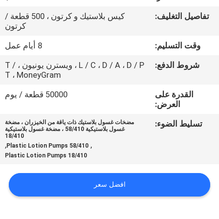
المصنع
تفاصيل التغليف:
كيس بلاستيك و كرتون ، 500 قطعة /
كرتون
مراقبة
وقت التسليم:
8 أيام عمل
الجودة
شروط الدفع:
L / C ، D / A ، D / P ، ويسترن يونيون ، T /
T ، MoneyGram
اتصل
القدرة على
50000 قطعة / يوم
بنا
العرض:
تسليط الضوء:
مضخات غسول بلاستيك ذات ياقة من الخيزران ، مضخة
غسول بلاستيكية 58/410 ، مضخة غسول بلاستيكية
أخبار
18/410
,
,
58/410 Plastic Lotion Pumps
18/410 Plastic Lotion Pumps
اطلب
اقتباس
افضل سعر
خريطة