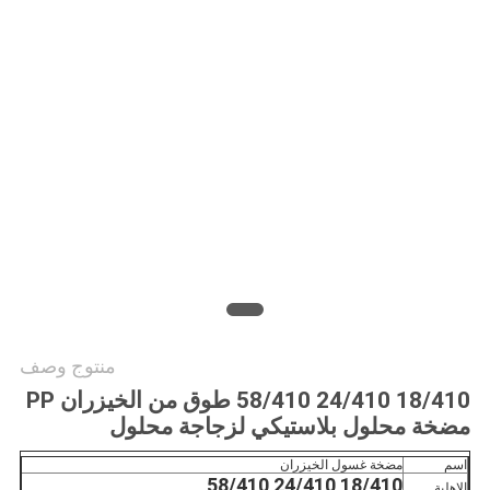
الموقع
PRIVACY
POLICY
منتوج وصف
18/410 24/410 58/410 طوق من الخيزران PP
مضخة محلول بلاستيكي لزجاجة محلول
اسم
مضخة غسول الخيزران
18/410 24/410 58/410
الاهلية