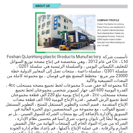
تأسست شركة Foshan QiJunHong plastic Rroducts Munufactory 
Co. ، Ltd في عام 2012 ، وهي متخصصة في إنتاج مضخة توزيع السوائل 
للتغليف الكيميائي اليومي ، والسلسلة الرئيسية هي: سلسلة Q201 ، 
سلسلة Q301 ، سلسلة داعمة ، منتجات تصل إلى المعايير الدولية.خطة 
23000 متر مربع - مخطط المصنع يقع في فوسان ، مع مجموعة كاملة من 
المعدات التصنيعية والآلية.
62 مجموعة آلة حقن صب.5 مجموعات لخط تجميع مضخة مستحلب 4cc ، 
القدرة اليومية 600 ألف جهاز كمبيوتر شخصى.مجموعتان لخط تجميع 
مضخة مستحلب 2cc ، قدرة إنتاج يومية تبلغ 220 ألف قطعة.مجموعتان 
لخط تجميع الرش الصغير ، قدرة الإنتاج اليومية 160 ألف قطعة.معدات 
الإنتاج المتقدمة ، قسم البحث والتطوير المستقل للمنتج ، التطوير المستقل 
، تصنيع القوالب ، مع مجموعة من المتخصصين ذوي الخبرة العالية في 
التسويق والإدارة.بالإضافة إلى بيع منتجات الشركة للسوق الصيني ، بل تم 
تصديرها أيضًا إلى تايوان وجنوب شرق آسيا.قم بتحسين نظام الإدارة ، 
الشركة من شراء المواد الخام إلى المنتجات النهائية من خلال التفتيش 
الصارم والرقابة ، في عملية الإنتاج بأكملها ، قم بإعداد نظام إدارة الجودة 
بشكل منظم ومستدام وفعال ، وحصلت على شهادة نظام إدارة الجودة 