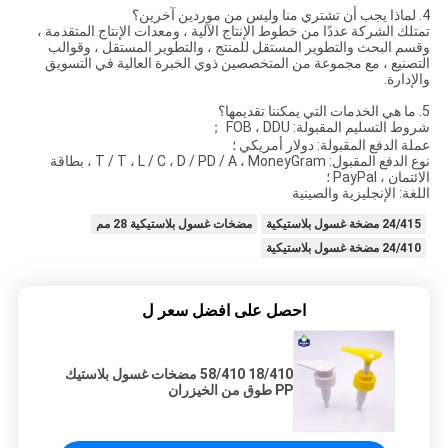
4. لماذا يجب أن تشتري منا وليس من موردين آخرين؟
تمتلك الشركة عددًا من خطوط الإنتاج الآلية ، ومعدات الإنتاج المتقدمة ،
وقسم البحث والتطوير المستقل للمنتج ، والتطوير المستقل ، وقوالب
التصنيع ، مع مجموعة من المتخصصين ذوي الخبرة العالية في التسويق
والإدارة.
5. ما هي الخدمات التي يمكننا تقديمها؟
شروط التسليم المقبولة: FOB ، DDU ；
عملة الدفع المقبولة: دولار أمريكي ؛
نوع الدفع المقبول: T / T ، L / C ، D / PD / A ، MoneyGram ، بطاقة
الائتمان ، PayPal ؛
اللغة: الإنجليزية والصينية
24/415 مضخة غسول بلاستيكية
مضخات غسول بلاستيكية 28 مم
24/410 مضخة غسول بلاستيكية
احصل على افضل سعر ل
18/410 58/410 مضخات غسول بلاستيك
PP طوق من الخيزران