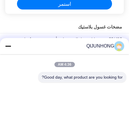
استمر
مضخات غسول بلاستيك
33/410 موزع سائل غسيل الصحون لون أخضر مع جرعة 4 مل
QIJUNHONG
Pp عصير العسل شراب المشروبات غالون 33/410 مضخة الموزع
جرعة كبيرة الصف الغذائي
4:36 AM
33/410 مضخة لوشن ذات جودة جيدة مضخات زجاجات لوشن زرقاء
متطاطية 4CC
Good day, what product are you looking for?
فئات شعبية
جميع
مضخات غسول 
مضخة محلول التجميل
بلاستيك
رأس مضخة محلول
مضخة محلول