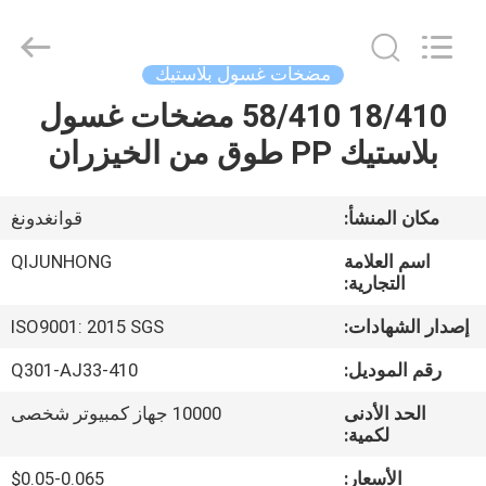
QIJUNHONG
PLASTIC
PRODUCTS
MANUFACTORY
CO.,LTD.
مضخات غسول بلاستيك
All
Rights
18/410 58/410 مضخات غسول
المنزل
Reserved.
بلاستيك PP طوق من الخيزران
المنتجات
مكان المنشأ:
قوانغدونغ
برنامج
اسم العلامة
QIJUNHONG
VR
التجارية:
إصدار الشهادات:
ISO9001: 2015 SGS
عنّا
رقم الموديل:
Q301-AJ33-410
الحد الأدنى
10000 جهاز كمبيوتر شخصى
جولة
لكمية:
في
الأسعار:
$0.05-0.065