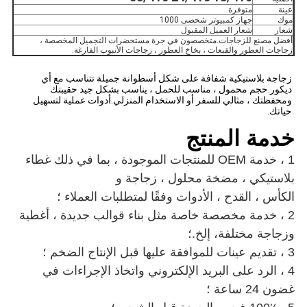
عينة
متوفرة
موك
جهاز كمبيوتر شخصى 1000
شعار
شعار العميل المقبول
أفضل مصنع للزجاجات.متخصصون في جرة مستحضرات التجميل المخصصة ،
زجاجات العطور والقبعات ، بخاخ العطور ، زجاجات الأنبوب الفارغة.
زجاجة بلاستيكية شفافة على شكل أسطوانة جميلة تتناسب مع أي 
ديكور.حجم محمول ، مناسب للحمل ، يناسب بشكل جيد حقيبتك 
ومحفظتك ، مثالي للسفر أو الاستخدام المنزلي.أدوات عملية لتسهيل 
حياتك.
خدمة المنتج
1 ، خدمة OEM للمنتجات الموجودة ، بما في ذلك
غطاء
بلاستيكي ، مضخة محلول ، زجاجة
و
الكأس ، القدح ، الأدوات
وفقًا لمتطلبات العملاء ؛
2 ، خدمة مخصصة خاصة مثل بناء قوالب جديدة ،
أغطية
وزجاجة مختلفة
، إلخ.؛
3 ، تقديم عينات للموافقة عليها قبل الإنتاج الضخم ؛
4 ، الرد على البريد الإلكتروني واتخاذ الإجراءات في
غضون 24 ساعة ؛