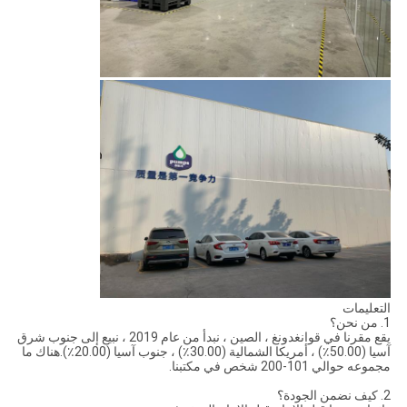
التعليمات
1. من نحن؟
يقع مقرنا في قوانغدونغ ، الصين ، نبدأ من عام 2019 ، نبيع إلى جنوب شرق
آسيا (50.00٪) ، أمريكا الشمالية (30.00٪) ، جنوب آسيا (20.00٪).هناك ما
مجموعه حوالي 101-200 شخص في مكتبنا.
2. كيف نضمن الجودة؟