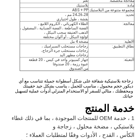
معالجة مخصصة:
نعم
مادة:
بلاستيك
مجموعة متنوعة من البلاستيك:
ABS + PP
تحديد:
24،26،28 مم ،
بقشة ، طول اختياري
معالجة:
الطلاء الكهربائي ، الكروم اللامع ،
الفضة الساطعة ، الفضة الضبابية ، المصقول ،
الذهب العتيقة سحب النيكل ،
لؤلؤة النيكل ، أو ألوان مختلفة
الاهلية:
مضخة 4 مل
نطاق التطبيق:
زجاجات مستحلب السيراميك ،
زجاجات مستحلب جرة الزجاج،
زجاجات مطهر اليد
التعبئة:
جهاز كمبيوتر واحد في كيس ، 20 قطعة
عبوة رزمة ، 20 صندوقا
من الصندوق
زجاجة بلاستيكية شفافة على شكل أسطوانة جميلة تتناسب مع أي 
ديكور.حجم محمول ، مناسب للحمل ، يناسب بشكل جيد حقيبتك 
ومحفظتك ، مثالي للسفر أو الاستخدام المنزلي.أدوات عملية لتسهيل 
حياتك.
خدمة المنتج
1 ، خدمة OEM للمنتجات الموجودة ، بما في ذلك
غطاء
بلاستيكي ، مضخة محلول ، زجاجة
و
الكأس ، القدح ، الأدوات
وفقًا لمتطلبات العملاء ؛