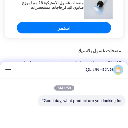
مضخات غسول بلاستيكية 26 مم لموزع
صابون اليد لزجاجات مستحضرات
التجميل
استمر
مضخات غسول بلاستيك
33/410 موزع سائل غسيل الصحون لون أخضر مع جرعة 4 مل
QIJUNHONG
Pp عصير العسل شراب المشروبات غالون 33/410 مضخة الموزع
جرعة كبيرة الصف الغذائي
1:58 AM
33/410 مضخة لوشن ذات جودة جيدة مضخات زجاجات لوشن زرقاء
متطاطية 4CC
Good day, what product are you looking for?
فئات شعبية
جميع