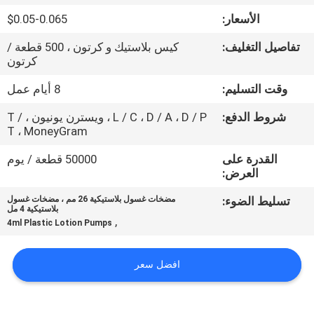
المصنع
الأسعار:
$0.05-0.065
تفاصيل التغليف:
كيس بلاستيك و كرتون ، 500 قطعة /
مراقبة
كرتون
الجودة
وقت التسليم:
8 أيام عمل
شروط الدفع:
L / C ، D / A ، D / P ، ويسترن يونيون ، T /
اتصل
T ، MoneyGram
بنا
القدرة على
50000 قطعة / يوم
العرض:
أخبار
تسليط الضوء:
مضخات غسول بلاستيكية 26 مم ، مضخات غسول
بلاستيكية 4 مل
,
4ml Plastic Lotion Pumps
اطلب
اقتباس
افضل سعر
خريطة