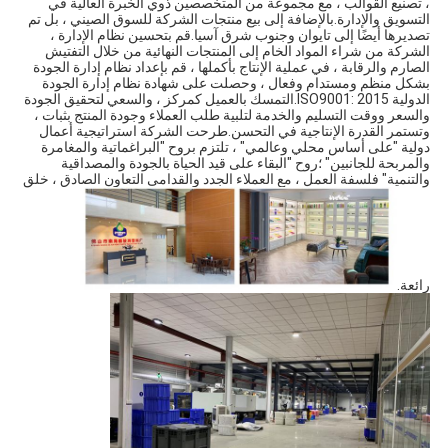
، تصنيع القوالب ، مع مجموعة من المتخصصين ذوي الخبرة العالية في 
التسويق والإدارة.بالإضافة إلى بيع منتجات الشركة للسوق الصيني ، بل تم 
تصديرها أيضًا إلى تايوان وجنوب شرق آسيا.قم بتحسين نظام الإدارة ، 
الشركة من شراء المواد الخام إلى المنتجات النهائية من خلال التفتيش 
الصارم والرقابة ، في عملية الإنتاج بأكملها ، قم بإعداد نظام إدارة الجودة 
بشكل منظم ومستدام وفعال ، وحصلت على شهادة نظام إدارة الجودة 
الدولية ISO9001: 2015.التمسك بالعميل كمركز ، والسعي لتحقيق الجودة 
والسعر ووقت التسليم والخدمة لتلبية طلب العملاء وجودة المنتج بثبات ، 
وتستمر القدرة الإنتاجية في التحسن.طرحت الشركة استراتيجية أعمال 
دولية "على أساس محلي وعالمي" ، تلتزم بروح "البراغماتية والمغامرة 
والمربحة للجانبين" ؛روح "البقاء على قيد الحياة بالجودة والمصداقية 
والتنمية" فلسفة العمل ، مع العملاء الجدد والقدامى التعاون الصادق ، خلق 
رائعة.