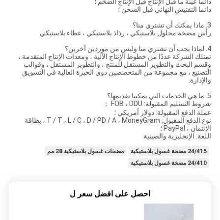
دائما عينة ما قبل الإنتاج قبل الإنتاج الضخم ؛
دائما التفتيش النهائي قبل الشحن ؛
3. ماذا يمكنك أن تشتري منا؟
رأس مضخة محلول بلاستيكي ، رذاذ بلاستيكي ، غطاء بلاستيكي
4. لماذا يجب أن تشتري منا وليس من موردين آخرين؟
تمتلك الشركة عددًا من خطوط الإنتاج الآلية ، ومعدات الإنتاج المتقدمة ،
وقسم البحث والتطوير المستقل للمنتج ، والتطوير المستقل ، وقوالب
التصنيع ، مع مجموعة من المتخصصين ذوي الخبرة العالية في التسويق
والإدارة.
5. ما هي الخدمات التي يمكننا تقديمها؟
شروط التسليم المقبولة: FOB ، DDU ；
عملة الدفع المقبولة: دولار أمريكي ؛
نوع الدفع المقبول: T / T ، L / C ، D / PD / A ، MoneyGram ، بطاقة
الائتمان ، PayPal ؛
اللغة: الإنجليزية والصينية
24/415 مضخة غسول بلاستيكية
مضخات غسول بلاستيكية 28 مم
24/410 مضخة غسول بلاستيكية
احصل على افضل سعر ل