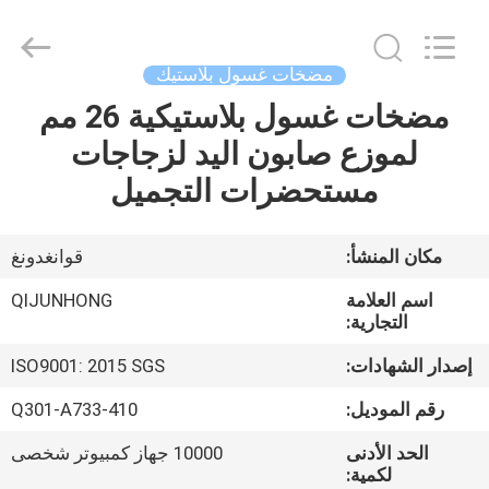
QIJUNHONG
PLASTIC
PRODUCTS
MANUFACTORY
CO.,LTD.
مضخات غسول بلاستيك
All
Rights
مضخات غسول بلاستيكية 26 مم
المنزل
Reserved.
لموزع صابون اليد لزجاجات
المنتجات
مستحضرات التجميل
برنامج
مكان المنشأ:
قوانغدونغ
VR
اسم العلامة
QIJUNHONG
التجارية:
عنّا
إصدار الشهادات:
ISO9001: 2015 SGS
رقم الموديل:
Q301-A733-410
جولة
الحد الأدنى
10000 جهاز كمبيوتر شخصى
في
لكمية: