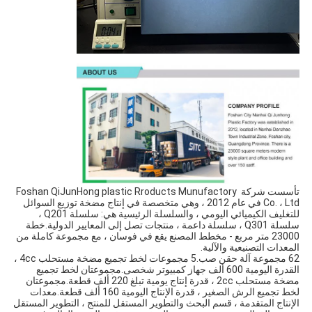
تأسست شركة Foshan QiJunHong plastic Rroducts Munufactory 
Co. ، Ltd في عام 2012 ، وهي متخصصة في إنتاج مضخة توزيع السوائل 
للتغليف الكيميائي اليومي ، والسلسلة الرئيسية هي: سلسلة Q201 ، 
سلسلة Q301 ، سلسلة داعمة ، منتجات تصل إلى المعايير الدولية.خطة 
23000 متر مربع - مخطط المصنع يقع في فوسان ، مع مجموعة كاملة من 
المعدات التصنيعية والآلية.
62 مجموعة آلة حقن صب.5 مجموعات لخط تجميع مضخة مستحلب 4cc ، 
القدرة اليومية 600 ألف جهاز كمبيوتر شخصى.مجموعتان لخط تجميع 
مضخة مستحلب 2cc ، قدرة إنتاج يومية تبلغ 220 ألف قطعة.مجموعتان 
لخط تجميع الرش الصغير ، قدرة الإنتاج اليومية 160 ألف قطعة.معدات 
الإنتاج المتقدمة ، قسم البحث والتطوير المستقل للمنتج ، التطوير المستقل 