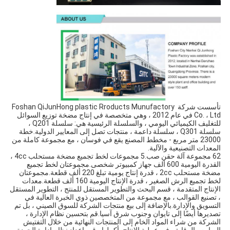
تأسست شركة Foshan QiJunHong plastic Rroducts Munufactory 
Co. ، Ltd في عام 2012 ، وهي متخصصة في إنتاج مضخة توزيع السوائل 
للتغليف الكيميائي اليومي ، والسلسلة الرئيسية هي: سلسلة Q201 ، 
سلسلة Q301 ، سلسلة داعمة ، منتجات تصل إلى المعايير الدولية.خطة 
23000 متر مربع - مخطط المصنع يقع في فوسان ، مع مجموعة كاملة من 
المعدات التصنيعية والآلية.
62 مجموعة آلة حقن صب.5 مجموعات لخط تجميع مضخة مستحلب 4cc ، 
القدرة اليومية 600 ألف جهاز كمبيوتر شخصى.مجموعتان لخط تجميع 
مضخة مستحلب 2cc ، قدرة إنتاج يومية تبلغ 220 ألف قطعة.مجموعتان 
لخط تجميع الرش الصغير ، قدرة الإنتاج اليومية 160 ألف قطعة.معدات 
الإنتاج المتقدمة ، قسم البحث والتطوير المستقل للمنتج ، التطوير المستقل 
، تصنيع القوالب ، مع مجموعة من المتخصصين ذوي الخبرة العالية في 
التسويق والإدارة.بالإضافة إلى بيع منتجات الشركة للسوق الصيني ، بل تم 
تصديرها أيضًا إلى تايوان وجنوب شرق آسيا.قم بتحسين نظام الإدارة ، 
الشركة من شراء المواد الخام إلى المنتجات النهائية من خلال التفتيش 
الصارم والرقابة ، في عملية الإنتاج بأكملها ، قم بإعداد نظام إدارة الجودة 