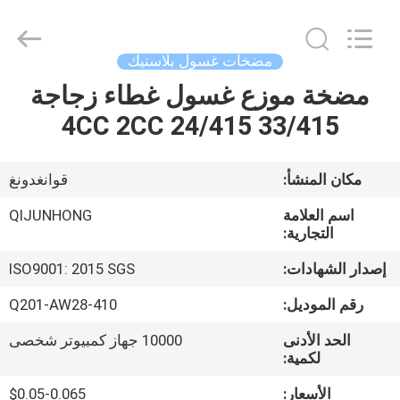
QIJUNHONG
PLASTIC
PRODUCTS
MANUFACTORY
CO.,LTD.
مضخات غسول بلاستيك
All
Rights
مضخة موزع غسول غطاء زجاجة
المنزل
Reserved.
4CC 2CC 24/415 33/415
المنتجات
مكان المنشأ:
قوانغدونغ
برنامج
اسم العلامة
QIJUNHONG
VR
التجارية:
إصدار الشهادات:
ISO9001: 2015 SGS
عنّا
رقم الموديل:
Q201-AW28-410
الحد الأدنى
10000 جهاز كمبيوتر شخصى
جولة
لكمية:
في
الأسعار:
$0.05-0.065