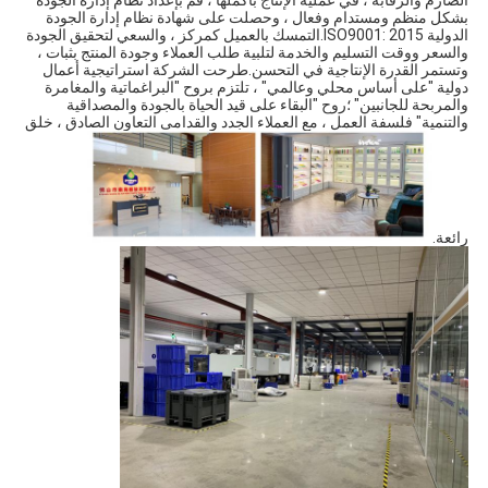
بشكل منظم ومستدام وفعال ، وحصلت على شهادة نظام إدارة الجودة 
الدولية ISO9001: 2015.التمسك بالعميل كمركز ، والسعي لتحقيق الجودة 
والسعر ووقت التسليم والخدمة لتلبية طلب العملاء وجودة المنتج بثبات ، 
وتستمر القدرة الإنتاجية في التحسن.طرحت الشركة استراتيجية أعمال 
دولية "على أساس محلي وعالمي" ، تلتزم بروح "البراغماتية والمغامرة 
والمربحة للجانبين" ؛روح "البقاء على قيد الحياة بالجودة والمصداقية 
والتنمية" فلسفة العمل ، مع العملاء الجدد والقدامى التعاون الصادق ، خلق 
رائعة.