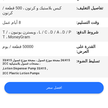
المصنع
تفاصيل التغليف:
كيس بلاستيك و كرتون ، 500 قطعة /
كرتون
مراقبة
وقت التسليم:
8 أيام عمل
الجودة
شروط الدفع:
L / C ، D / A ، D / P ، ويسترن يونيون ، T /
T ، MoneyGram
اتصل
القدرة على
50000 قطعة / يوم
بنا
العرض:
تسليط الضوء:
24/415 مضخة موزع غسول ، مضخة موزع غسول 33/415
، مضخات غسول بلاستيكية 2CC
أخبار
,
,
33/415 Lotion Dispenser Pump
2CC Plastic Lotion Pumps
اطلب
افضل سعر
اقتباس
خريطة