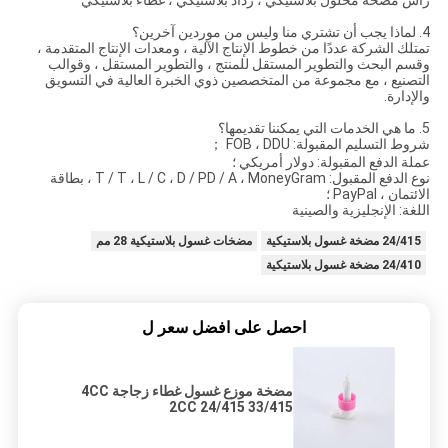
رأس مضخة محلول بلاستيكي ، رذاذ بلاستيكي ، غطاء بلاستيكي
4. لماذا يجب أن تشتري منا وليس من موردين آخرين؟
تمتلك الشركة عددًا من خطوط الإنتاج الآلية ، ومعدات الإنتاج المتقدمة ،
وقسم البحث والتطوير المستقل للمنتج ، والتطوير المستقل ، وقوالب
التصنيع ، مع مجموعة من المتخصصين ذوي الخبرة العالية في التسويق
والإدارة.
5. ما هي الخدمات التي يمكننا تقديمها؟
شروط التسليم المقبولة: FOB ، DDU ；
عملة الدفع المقبولة: دولار أمريكي ؛
نوع الدفع المقبول: T / T ، L / C ، D / PD / A ، MoneyGram ، بطاقة
الائتمان ، PayPal ؛
اللغة: الإنجليزية والصينية
24/415 مضخة غسول بلاستيكية
مضخات غسول بلاستيكية 28 مم
24/410 مضخة غسول بلاستيكية
احصل على افضل سعر ل
مضخة موزع غسول غطاء زجاجة 4CC
2CC 24/415 33/415