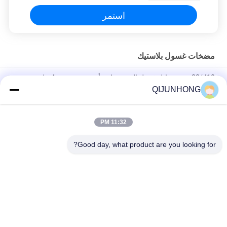
استمر
مضخات غسول بلاستيك
33/410 موزع سائل غسيل الصحون لون أخضر مع جرعة 4 مل
QIJUNHONG
Pp عصير العسل شراب المشروبات غالون 33/410 مضخة الموزع
جرعة كبيرة الصف الغذائي
11:32 PM
33/410 مضخة لوشن ذات جودة جيدة مضخات زجاجات لوشن زرقاء
متطاطية 4CC
Good day, what product are you looking for?
فئات شعبية
جميع
مضخات غسول 
مضخة محلول التجميل
بلاستيك