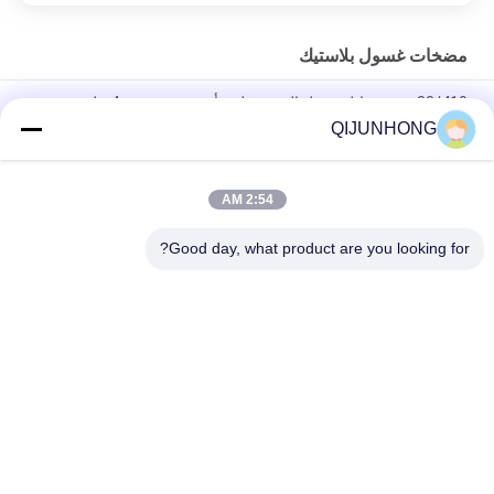
مضخات غسول بلاستيك
33/410 موزع سائل غسيل الصحون لون أخضر مع جرعة 4 مل
QIJUNHONG
Pp عصير العسل شراب المشروبات غالون 33/410 مضخة الموزع
جرعة كبيرة الصف الغذائي
2:54 AM
33/410 مضخة لوشن ذات جودة جيدة مضخات زجاجات لوشن زرقاء
متطاطية 4CC
Good day, what product are you looking for?
فئات شعبية
جميع
مضخات غسول 
مضخة محلول التجميل
بلاستيك
رأس مضخة محلول
مضخة محلول