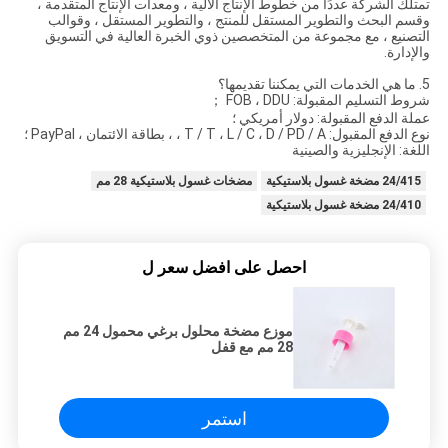
تمتلك الشركة عددًا من خطوط الإنتاج الآلية ، ومعدات الإنتاج المتقدمة ،
وقسم البحث والتطوير المستقل للمنتج ، والتطوير المستقل ، وقوالب
التصنيع ، مع مجموعة من المتخصصين ذوي الخبرة العالية في التسويق
والإدارة.
5. ما هي الخدمات التي يمكننا تقديمها؟
شروط التسليم المقبولة: FOB ، DDU ；
عملة الدفع المقبولة: دولار أمريكي ؛
نوع الدفع المقبول: T / T ، L / C ، D / PD / A ، ، بطاقة الائتمان ، PayPal ؛
اللغة: الإنجليزية والصينية
24/415 مضخة غسول بلاستيكية
مضخات غسول بلاستيكية 28 مم
24/410 مضخة غسول بلاستيكية
احصل على افضل سعر ل
موزع مضخة محلول برغي محمول 24 مم
28 مم مع قفل
استمر