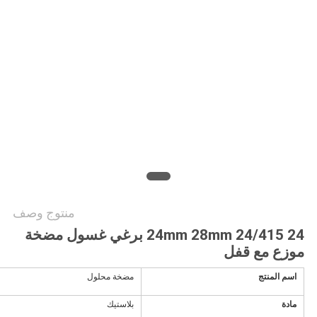
الموقع
PRIVACY
POLICY
منتوج وصف
24 24/415 24mm 28mm برغي غسول مضخة
موزع مع قفل
اسم المنتج
مضخة محلول
مادة
بلاستيك