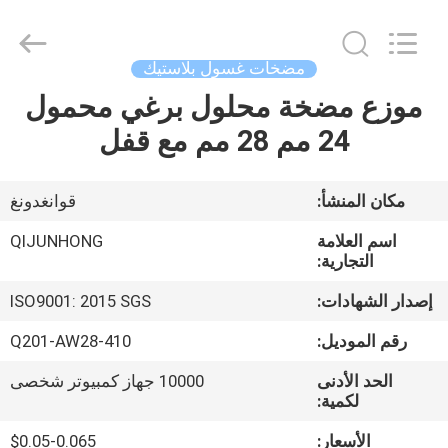
QIJUNHONG
PLASTIC
PRODUCTS
MANUFACTORY
CO.,LTD.
مضخات غسول بلاستيك
All
Rights
موزع مضخة محلول برغي محمول
المنزل
Reserved.
24 مم 28 مم مع قفل
المنتجات
مكان المنشأ:
قوانغدونغ
برنامج
اسم العلامة
QIJUNHONG
VR
التجارية:
إصدار الشهادات:
ISO9001: 2015 SGS
عنّا
رقم الموديل:
Q201-AW28-410
الحد الأدنى
10000 جهاز كمبيوتر شخصى
جولة
لكمية:
في
الأسعار:
$0.05-0.065