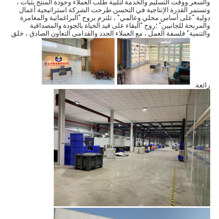
والسعر ووقت التسليم والخدمة لتلبية طلب العملاء وجودة المنتج بثبات ، 
وتستمر القدرة الإنتاجية في التحسن.طرحت الشركة استراتيجية أعمال 
دولية "على أساس محلي وعالمي" ، تلتزم بروح "البراغماتية والمغامرة 
والمربحة للجانبين" ؛روح "البقاء على قيد الحياة بالجودة والمصداقية 
والتنمية" فلسفة العمل ، مع العملاء الجدد والقدامى التعاون الصادق ، خلق 
رائعة.