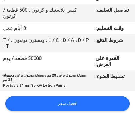
المصنع
تفاصيل التغليف:
كيس بلاستيك و كرتون ، 500 قطعة /
كرتون
مراقبة
وقت التسليم:
8 أيام عمل
الجودة
شروط الدفع:
L / C ، D / A ، D / P ، ويسترن يونيون ، T /
T ،
اتصل
القدرة على
50000 قطعة / يوم
بنا
العرض:
تسليط الضوء:
مضخة محلول برغي 28 مم ، مضخة محلول برغي محمولة
24 مم
أخبار
,
Portable 24mm Screw Lotion Pump
اطلب
افضل سعر
اقتباس
خريطة