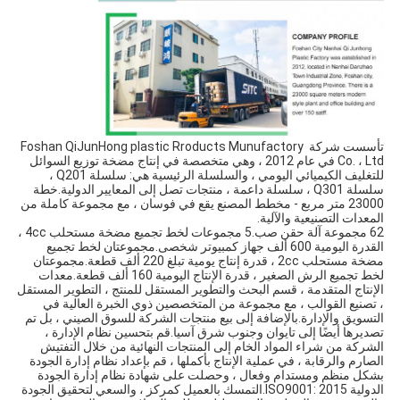
تأسست شركة Foshan QiJunHong plastic Rroducts Munufactory 
Co. ، Ltd في عام 2012 ، وهي متخصصة في إنتاج مضخة توزيع السوائل 
للتغليف الكيميائي اليومي ، والسلسلة الرئيسية هي: سلسلة Q201 ، 
سلسلة Q301 ، سلسلة داعمة ، منتجات تصل إلى المعايير الدولية.خطة 
23000 متر مربع - مخطط المصنع يقع في فوسان ، مع مجموعة كاملة من 
المعدات التصنيعية والآلية.
62 مجموعة آلة حقن صب.5 مجموعات لخط تجميع مضخة مستحلب 4cc ، 
القدرة اليومية 600 ألف جهاز كمبيوتر شخصى.مجموعتان لخط تجميع 
مضخة مستحلب 2cc ، قدرة إنتاج يومية تبلغ 220 ألف قطعة.مجموعتان 
لخط تجميع الرش الصغير ، قدرة الإنتاج اليومية 160 ألف قطعة.معدات 
الإنتاج المتقدمة ، قسم البحث والتطوير المستقل للمنتج ، التطوير المستقل 
، تصنيع القوالب ، مع مجموعة من المتخصصين ذوي الخبرة العالية في 
التسويق والإدارة.بالإضافة إلى بيع منتجات الشركة للسوق الصيني ، بل تم 
تصديرها أيضًا إلى تايوان وجنوب شرق آسيا.قم بتحسين نظام الإدارة ، 
الشركة من شراء المواد الخام إلى المنتجات النهائية من خلال التفتيش 
الصارم والرقابة ، في عملية الإنتاج بأكملها ، قم بإعداد نظام إدارة الجودة 
بشكل منظم ومستدام وفعال ، وحصلت على شهادة نظام إدارة الجودة 
الدولية ISO9001: 2015.التمسك بالعميل كمركز ، والسعي لتحقيق الجودة 