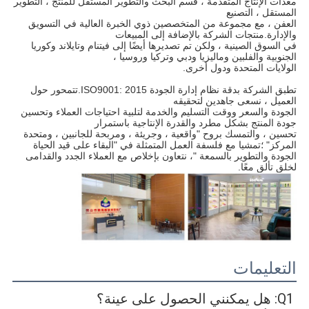
معدات الإنتاج المتقدمة ، قسم البحث والتطوير المستقل للمنتج ، التطوير 
المستقل ، التصنيع
العفن ، مع مجموعة من المتخصصين ذوي الخبرة العالية في التسويق 
والإدارة.منتجات الشركة بالإضافة إلى المبيعات
في السوق الصينية ، ولكن تم تصديرها أيضًا إلى فيتنام وتايلاند وكوريا 
الجنوبية والفلبين وماليزيا ودبي وتركيا وروسيا ،
الولايات المتحدة ودول أخرى.
تطبق الشركة بدقة نظام إدارة الجودة ISO9001: 2015.تتمحور حول 
العميل ، نسعى جاهدين لتحقيقه
الجودة والسعر ووقت التسليم والخدمة لتلبية احتياجات العملاء وتحسين 
جودة المنتج بشكل مطرد والقدرة الإنتاجية باستمرار
تحسين ، والتمسك بروح "واقعية ، وجريئة ، ومربحة للجانبين ، ومتحدة 
المركز" ؛تمشيا مع فلسفة العمل المتمثلة في "البقاء على قيد الحياة
الجودة والتطوير بالسمعة "، نتعاون بإخلاص مع العملاء الجدد والقدامى 
لخلق تألق معًا.
التعليمات
Q1: هل يمكنني الحصول على عينة؟