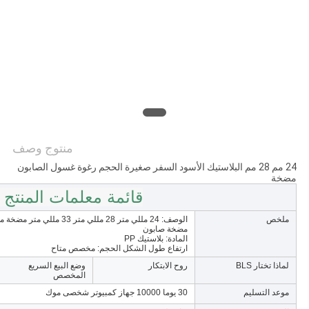
الموقع
PRIVACY
POLICY
منتوج وصف
24 مم 28 مم البلاستيك الأسود السفر صغيرة الحجم رغوة غسول الصابون
مضخة
قائمة معلمات المنتج 
ملخص
الوصف: 24 مللي متر 28 م
مضخة صابون
المادة: بلاستيك PP
ارتفاع طول الشكل الحجم: مخصص متاح
لماذا تختار BLS
روح الابتكار
وضع البيع السريع
المخصص
موعد التسليم
30 يوما 10000 جهاز كمبيوتر شخصى موك