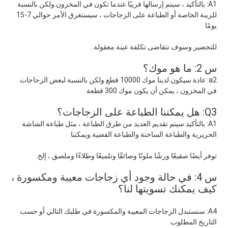
A1: بالتأكيد ، سيتم إرسالها قريبًا عندما تكون في المخزون.ولكن بالنسبة 
للزينة الخاصة أو الطباعة على الزجاجات ، سيستغرق الأمر حوالي 7-15 
يومًا
للتحضير وسوف تتقاضى تكلفة عينة معقولة.
س 2: ما هو موك؟
a2: عادة سيكون لدينا موك 10000 قطع.ولكن بالنسبة لبعض الزجاجات 
في المخزون ، يمكن أن يكون موك 300 قطعة.
Q3: هل يمكننا الطباعة على الزجاجات؟
A1: بالتأكيد.سيتم تقديم العديد من طرق الطباعة ، مثل طباعة الشاشة 
الحريرية والطباعة الساخنة والطباعة الفضية.ويمكننا
توفر أيضًا صقيعًا ورشًا ملونًا وصائقًا وتلميعًا وطلاءًا وملصق ، إلخ.
س 4: في حالة وجود أي زجاجات معيبة ومكسورة ، 
كيف يمكنك تسويتها لنا؟
A4: سنستبدل الزجاجات المعيبة والمكسورة في طلبك التالي أو حسب 
التاريخ المطلوب.