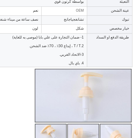
التعبئة
بواسطة كرتون قوي
عينة الشحن
OEM
نعم
تبوك
تشانغجياجانج
نصف ساعة من ميناء شنغ
خيار مخصص
شكل
لون
طريقة الدفع او السداد
1- ضمان التجارة على علي بابا (موصى به للغاية)
2.T / T ، إيداع 30٪ ، 70٪ ضد الشحن.
3-الاتحاد الغربي.
4. باي بال.