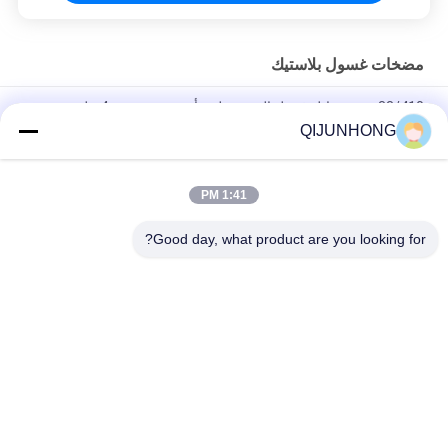
مضخات غسول بلاستيك
33/410 موزع سائل غسيل الصحون لون أخضر مع جرعة 4 مل
QIJUNHONG
Pp عصير العسل شراب المشروبات غالون 33/410 مضخة الموزع
جرعة كبيرة الصف الغذائي
1:41 PM
33/410 مضخة لوشن ذات جودة جيدة مضخات زجاجات لوشن زرقاء
متطاطية 4CC
Good day, what product are you looking for?
فئات شعبية
جميع
مضخات غسول 
مضخة محلول التجميل
بلاستيك
رأس مضخة محلول
مضخة محلول