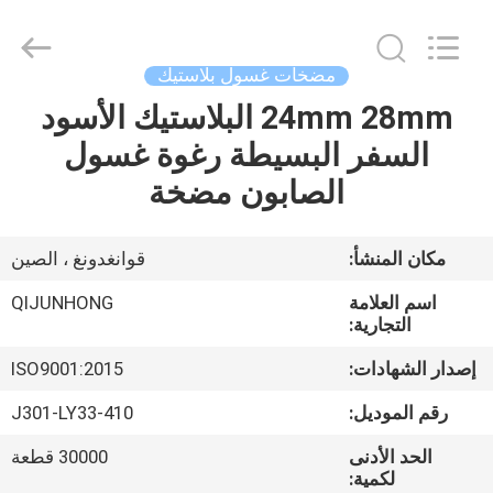
QIJUNHONG
PLASTIC
PRODUCTS
MANUFACTORY
CO.,LTD.
مضخات غسول بلاستيك
All
Rights
24mm 28mm البلاستيك الأسود
المنزل
Reserved.
السفر البسيطة رغوة غسول
المنتجات
الصابون مضخة
برنامج
مكان المنشأ:
قوانغدونغ ، الصين
VR
اسم العلامة
QIJUNHONG
التجارية:
عنّا
إصدار الشهادات:
ISO9001:2015
رقم الموديل:
J301-LY33-410
جولة
الحد الأدنى
30000 قطعة
في
لكمية: