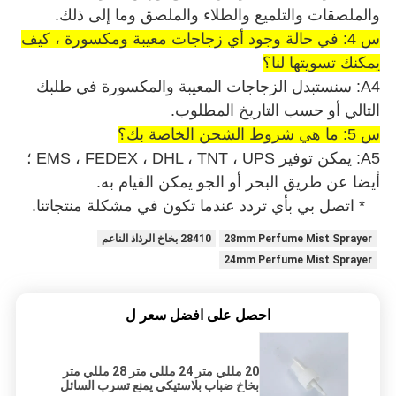
والملصقات والتلميع والطلاء والملصق وما إلى ذلك.
س 4: في حالة وجود أي زجاجات معيبة ومكسورة ، كيف
يمكنك تسويتها لنا؟
A4: سنستبدل الزجاجات المعيبة والمكسورة في طلبك
التالي أو حسب التاريخ المطلوب.
س 5: ما هي شروط الشحن الخاصة بك؟
A5: يمكن توفير EMS ، FEDEX ، DHL ، TNT ، UPS ؛
أيضا عن طريق البحر أو الجو يمكن القيام به.
* اتصل بي بأي تردد عندما تكون في مشكلة منتجاتنا.
28mm Perfume Mist Sprayer
28410 بخاخ الرذاذ الناعم
24mm Perfume Mist Sprayer
احصل على افضل سعر ل
20 مللي متر 24 مللي متر 28 مللي متر
بخاخ ضباب بلاستيكي يمنع تسرب السائل