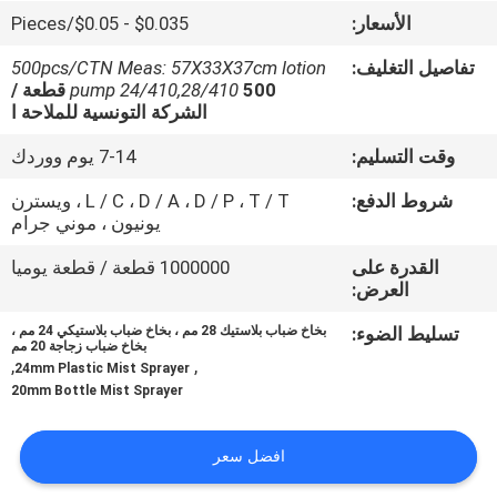
المصنع
الأسعار:
$0.035 - $0.05/Pieces
تفاصيل التغليف:
500pcs/CTN Meas: 57X33X37cm lotion
مراقبة
pump 24/410,28/410
500 قطعة /
الشركة التونسية للملاحة ا
الجودة
وقت التسليم:
7-14 يوم ووردك
اتصل
شروط الدفع:
L / C ، D / A ، D / P ، T / T ، ويسترن
يونيون ، موني جرام
بنا
القدرة على
1000000 قطعة / قطعة يوميا
العرض:
أخبار
تسليط الضوء:
بخاخ ضباب بلاستيك 28 مم ، بخاخ ضباب بلاستيكي 24 مم ،
بخاخ ضباب زجاجة 20 مم
,
,
اطلب
24mm Plastic Mist Sprayer
20mm Bottle Mist Sprayer
اقتباس
افضل سعر
خريطة