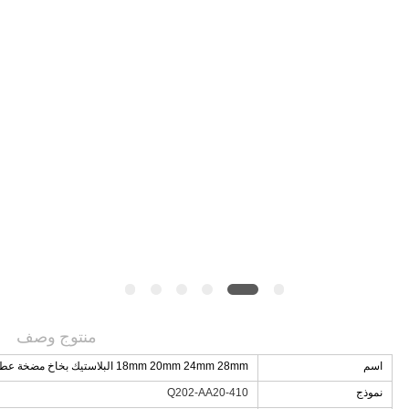
الموقع
PRIVACY
POLICY
منتوج وصف
اسم
18mm 20mm 24mm 28mm البلاستيك بخاخ مضخة عطر
نموذج
Q202-AA20-410