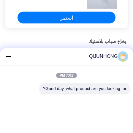
حجم الرش الموحد
استمر
بخاخ ضباب بلاستيك
80 مل 100 مل بخاخ ضباب بلاستيكي ، بخاخ ضباب مضلع مع غطاء
QIJUNHONG
شفاف
18 مم 20 مم بخاخ ضباب بلاستيكي ، بخاخ مضخة محلول للعطور
7:01 PM
إغلاق سلس 20/415 24/415 بخاخ ضباب بلاستيك 0.14cc تفريغ
Good day, what product are you looking for?
فئات شعبية
جميع
مضخات غسول 
مضخة محلول التجميل
بلاستيك