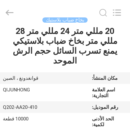
QIJUNHONG
PLASTIC
PRODUCTS
MANUFACTORY
CO.,LTD.
بخاخ ضباب بلاستيك
All
Rights
20 مللي متر 24 مللي متر 28
المنزل
Reserved.
مللي متر بخاخ ضباب بلاستيكي
المنتجات
يمنع تسرب السائل حجم الرش
الموحد
برنامج
VR
مكان المنشأ:
قوانغدونغ ، الصين
اسم العلامة
QIJUNHONG
عنّا
التجارية:
رقم الموديل:
Q202-AA20-410
جولة
الحد الأدنى
10000 قطعة
في
لكمية: