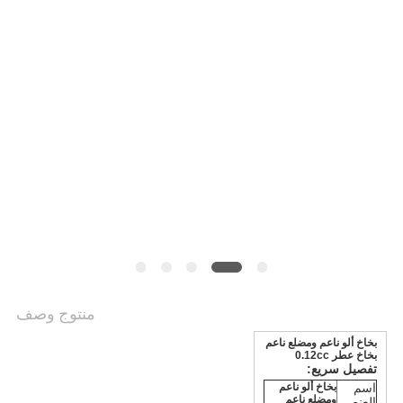
الموقع
PRIVACY
POLICY
منتوج وصف
بخاخ ألو ناعم ومضلع ناعم
بخاخ عطر 0.12cc
تفصيل سريع:
اسم
بخاخ ألو ناعم
ومضلع ناعم
العنصر