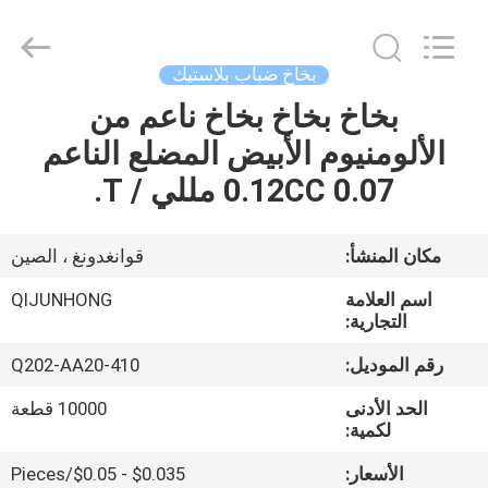
QIJUNHONG
PLASTIC
PRODUCTS
MANUFACTORY
CO.,LTD.
بخاخ ضباب بلاستيك
All
Rights
بخاخ بخاخ بخاخ ناعم من
المنزل
Reserved.
الألومنيوم الأبيض المضلع الناعم
المنتجات
0.12CC 0.07 مللي / T.
برنامج
مكان المنشأ:
قوانغدونغ ، الصين
VR
اسم العلامة
QIJUNHONG
التجارية:
عنّا
رقم الموديل:
Q202-AA20-410
الحد الأدنى
10000 قطعة
جولة
لكمية:
في
الأسعار:
$0.035 - $0.05/Pieces