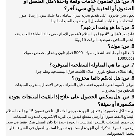
4. س: هل تقدمون خدمات وقفة واحدة؟مثل الملصق أو
الصندوق أو الحقيبة وأي شيء آخر؟
نعم ، نحن قادرون على تقديم تجربة شراء شاملة ، ما عليك سوى إرسال صور
المنتجات أو طلبات التفاصيل إلى مندوب المبيعات لدينا.
5. س: ما هو وقت الزعيم؟
عادة بعد 40 إلى 45 يومًا من استلام 40٪ من الإيداع ، في حالة الطباعة الحريرية ،
الختم الساخن ، سيضيف الوقت 15 يومًا.
6. س: موك؟
لا معالجة أو طباعة الشعار ، موك: 5000 قطع ؛لون وشعار مخصص ، موك:
10000pcs
7. س: ما هي المناولة السطحية المتوفرة؟
رذاذ الطلاء ، سطح بلوري ، طلاء للأشعة فوق البنفسجية وهلم جرا.
8. س: هل لديكم دائما مخزون؟
تتوفر الأسهم لفترة قصيرة فقط ، قبل الشراء ، يرجى الاتصال بمندوب المبيعات
للتحقق من المخزون.
9. س: هل يمكنني الحصول على علاج إذا تلقيت المنتجات بجودة
مكسورة أو سيئة؟
أي مشاكل مكسورة أو تتعلق بالجودة ، يرجى الاتصال بنا في غضون 15 يومًا بعد استلام
البضائع.التقط صورًا أو أرسل مقطع فيديو إلى البريد الإلكتروني لمندوب المبيعات.
نعد جميع المنتجات بالسعر المناسب ، الجودة جيدة.إذا كان العميل يفكر فقط في سعر
أرخص ، فسوف نذكرك أن الجودة ليست جيدة ، وإذا استمر العميل في الشراء ، فلن
نتحمل المسؤولية.