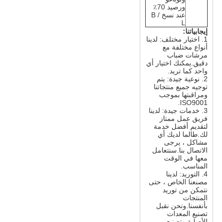
ورصيد 70٪
عند نسخ B /
L
إيجابياتنا:
1. اختيار مختلف: لدينا
أنواع مختلفة مع
مرشات ضباب
دقيق.يمكنك اختيار أي
واحد كما تريد.
2. نوعية جيدة: يتم
توجيه جميع منتجاتنا
ومراقبتها بموجب
ISO9001.
3. خدمات جيدة: لدينا
فريق عمل ممتاز
لتقديم أفضل خدمة
لك.طالما لديك أي
مشاكل ، يرجى
الاتصال بنا.سنتعامل
معها في الوقت
المناسب.
4. التوريد: لدينا
مصنعنا الخاص ، حتى
نتمكن من توريد
المنتجات
بأنفسنا.ونحن نقبل
تصنيع المعدات
الأصلية وتصنيع