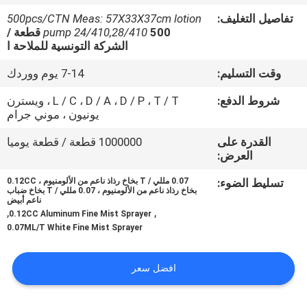
المصنع
تفاصيل التغليف:
500pcs/CTN Meas: 57X33X37cm lotion
pump 24/410,28/410
500 قطعة /
الشركة التونسية للملاحة ا
مراقبة
الجودة
وقت التسليم:
7-14 يوم ووردك
شروط الدفع:
L / C ، D / A ، D / P ، T / T ، ويسترن
يونيون ، موني جرام
اتصل
بنا
القدرة على
1000000 قطعة / قطعة يوميا
العرض:
تسليط الضوء:
0.07 مللي / T بخاخ رذاذ ناعم من الألومنيوم ، 0.12CC
أخبار
بخاخ رذاذ ناعم من الألومنيوم ، 0.07 مللي / T بخاخ ضباب
ناعم أبيض
,
,
0.12CC Aluminum Fine Mist Sprayer
اطلب
0.07ML/T White Fine Mist Sprayer
اقتباس
افضل سعر
خريطة