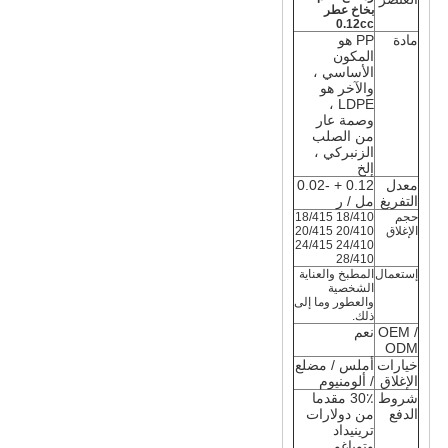
بخاخ عطر
0.12cc
مادة
PP هو
المكون
الأساسي ،
والآخر هو
LDPE ،
وصمة عار
من الصلب
الزنبركي ،
إلخ
معدل
0.12 + -0.02
التفريغ
مل / ر
حجم
18/410 18/415
الإغلاق
20/410 20/415
24/410 24/415
28/410
إستعمال
المطبخ والعناية
الشخصية
والعطور وما إلى
ذلك.
OEM /
نعم
ODM
خيارات
أملس / مضلع
الإغلاق
/ ألومنيوم
شروط
30٪ مقدما
الدفع
من دولارات
ترينيداد
وتوباغو