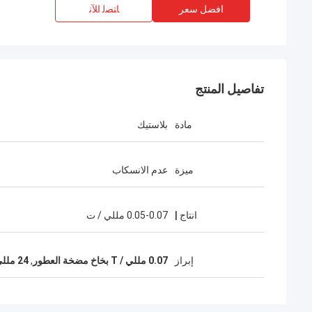
افضل سعر
ﺎﺘﺼﻟ ﺍﻶﻧ
تفاصيل المنتج
مادة
بلاستيك
ميزة
عدم الانسكاب
انتاج |
0.05-0.07 مللي / ت
إبراز
0.07 مللي / T بخاخ مضخة العطور
,
24 مللي متر بخاخ رذاذ العطر