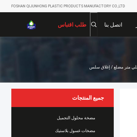
FOSHAN QIJUNHONG PLASTIC PRODUCTS MANUFACTORY CO.,LTD
اتصل بنا
طلب اقتباس
جميع المنتجات
مضخة محلول التجميل
مضخات غسول بلاستيك