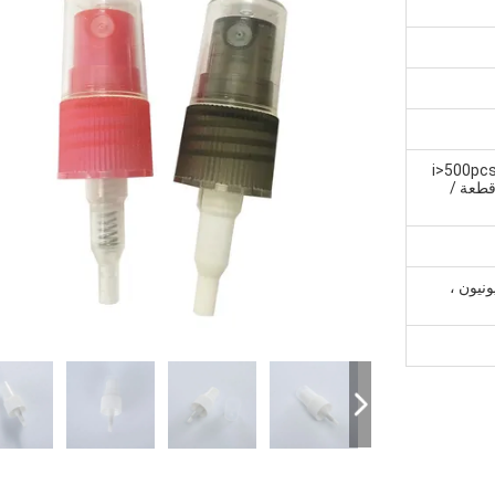
<i>500p
pump 24/410,28/410</i> <b قطعة /
 ، ويسترن يونيون ،