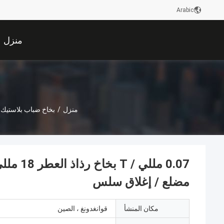
Arabic
منزل
منزل
/
بخاخ ضباب بلاستيك
مضلع / إغلاق سلس
مكان المنشأ
قوانغدونغ ، الصين