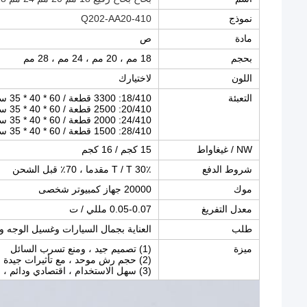
نموذج
Q202-AA20-410
مادة
ص
بحجم
18 مم ، 20 مم ، 24 مم ، 28 مم
اللون
لاختيارك
التعبئة
18/410: 3300 قطعة / 60 * 40 * 35 سم
20/410: 2500 قطعة / 60 * 40 * 35 سم
24/410: 2000 قطعة / 60 * 40 * 35 سم
28/410: 1500 قطعة / 60 * 40 * 35 سم
NW / غيغاواط
15 كجم / 16 كجم
شروط الدفع
T / T 30٪ مقدما ، 70٪ قبل الشحن
موك
20000 جهاز كمبيوتر شخصى
معدل التفريغ
0.05-0.07 مللي / ت
طلب
العناية بجمال السيارات وغسيل الوجه و
ميزة
(1) تصميم جيد ، ومنع تسرب السائل
(2) حجم رش موحد ، مع تأثيرات جيدة
(3) سهل الاستخدام ، اقتصادي ودائم ، وختم جيد