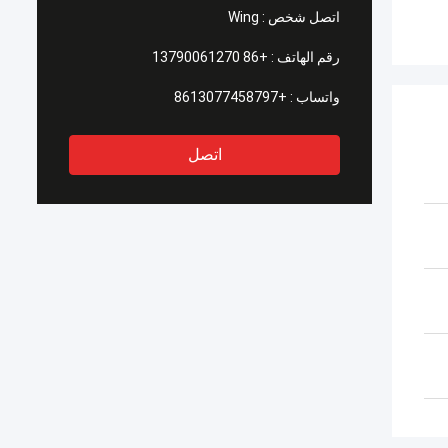
اتصل شخص :
Wing
رقم الهاتف :
+86 13790061270
واتساب :
+8613077458797
اتصل