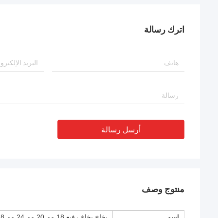
اترك رسالة
أرسل رسالة
منتوج وصف
اسم
بخاخ بخاخ رفيع 18 مم 20 مم 24 مم 28 مم 410 بخاخ رذاذ العطر