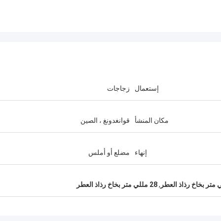
إستعمال
زجاجات
مكان المنشأ
قوانغدونغ ، الصين
إنهاء
مضلع أو أملس
,
28 مللي متر بخاخ رذاذ العطر