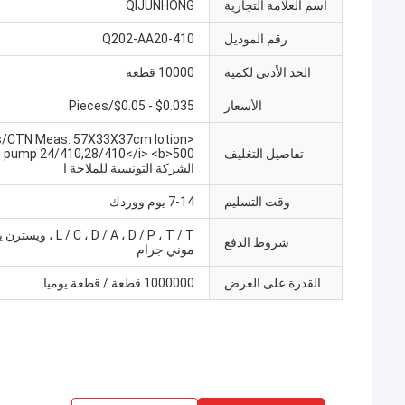
اسم العلامة التجارية
QIJUNHONG
رقم الموديل
Q202-AA20-410
الحد الأدنى لكمية
10000 قطعة
الأسعار
$0.035 - $0.05/Pieces
cs/CTN Meas: 57X33X37cm lotion
تفاصيل التغليف
>500
الشركة التونسية للملاحة ا
وقت التسليم
7-14 يوم ووردك
L / C ، D / A ، D / P ، T / T
شروط الدفع
موني جرام
القدرة على العرض
1000000 قطعة / قطعة يوميا