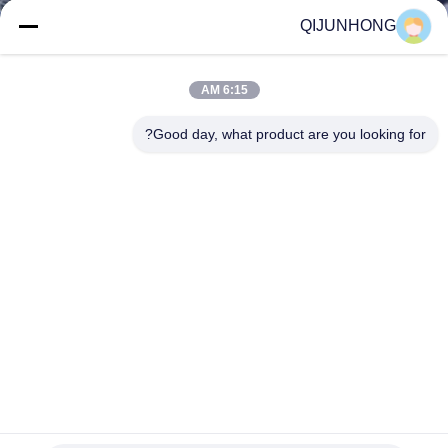
المصنع
QIJUNHONG
مراقبة
6:15 AM
الجودة
Good day, what product are you looking for?
اتصل
بنا
أخبار
اطلب
اقتباس
33/410 موزع صابون سائل لغسيل الجسم متعدد الألوان مادة
بلاستيكية
خريطة