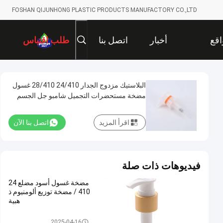
FOSHAN QIJUNHONG PLASTIC PRODUCTS MANUFACTORY CO.,LTD
قع
أخبار
اتصل بنا
طلب اقتباس
ي
البلاستيك مزدوج الجدار 24/410 28/410 غسول
مضخة مستحضرات التجميل شامبو جل الجسم
غسل موزع مضخة
اقرأ المزيد
اتصل بنا الآن
فيديوهات ذات صلة
مضخة غسول أسود مضلع 24
410 / مضخة توزيع ألومنيوم ذ
هبية
مضخة محلول التجميل
2025-04-16