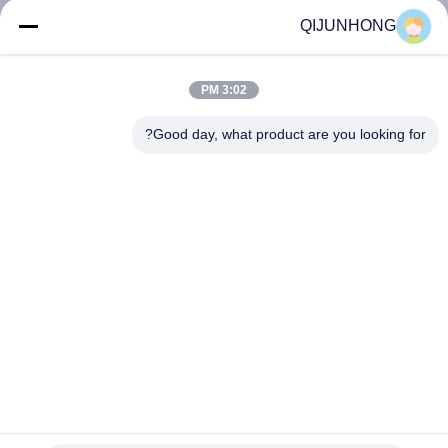
المصنع
QIJUNHONG
مراقبة
3:02 PM
الجودة
Good day, what product are you looking for?
اتصل
بنا
أخبار
اطلب
اقتباس
مضخة موزع غسول الشامبو البلاستيكية الشركة المصنعة
لمستحضر التجميل مضخة يدوية
خريطة