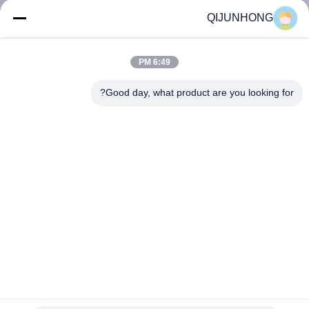
المصنع
QIJUNHONG
مراقبة
6:49 PM
الجودة
Good day, what product are you looking for?
اتصل
بنا
أخبار
اطلب
اقتباس
مضخات غسول مستحضرات التجميل من البلاستيك المطهر لليدين
خريطة