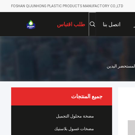
FOSHAN QIJUNHONG PLASTIC PRODUCTS MANUFACTORY CO.,LTD
اتصل بنا
طلب اقتباس
جميع المنتجات
مضخة محلول التجميل
مضخات غسول بلاستيك