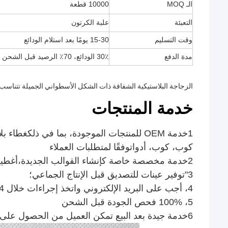
الـ MOQ
10000 قطعة
التعبئة
علبة الكرتون
وقت التسليم
15-30 يومًا بعد استلام الودائع
مدة الدفع
30٪ الودائع، 70٪ الرصيد قبل الشحن عن طريق T / T
الزجاجة البلاستيكية الشفافة ذات الشكل الأسطواني الجميلة تتناسب
خدمة المنتجات
1خدمة OEM للمنتجات الموجودة، بما في ذلك
غطاء بل
كوب، كوب، أدوات
وفقًا لمتطلبات العملاء
2خدمة مخصصة خاصة كإنشاء القوالب الجديدة،
أغطية
3"توفير عينات للتصديق قبل الإنتاج الجماعي؛
4، أجب على البريد الإلكتروني واتخذ إجراءات خلال 24 ساعة
5، 100% فحص الجودة قبل الشحن
6خدمة جيدة بعد البيع تمكن العميل من الحصول على استبدال أو استرداد المال إذا كان هناك