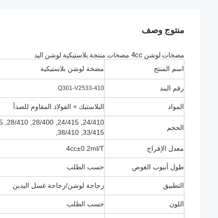
منتوج وصف
مضخات لوشن 4cc مضخات منتجة بلاستيكية لوشن اليد
اسم المنتج
مضخة لوشن بلاستيكية
رقم البند
Q301-V2533-410
المواد
البلاستيك + الفولاذ المقاوم للصدأ
الحجم
33/415, 38/410,
معدل الإفراج
4cc±0.2ml/T
طول أنبوب الغوص
حسب الطلب
التطبيق
زجاجة لوشن/زجاجة غسل اليدين
اللون
حسب الطلب