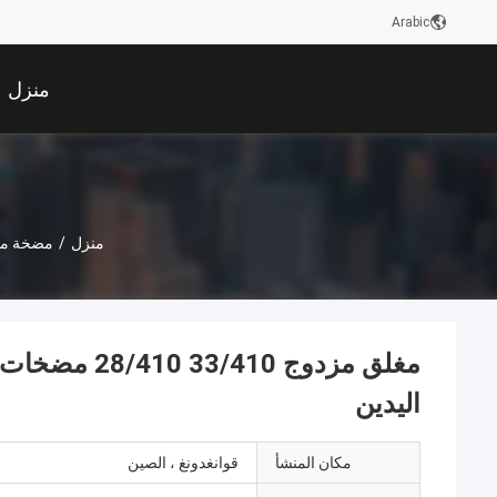
Arabic
منزل
منزل
/
مضخة مح
اليدين
مكان المنشأ
قوانغدونغ ، الصين