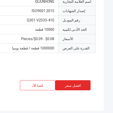
اسم العلامة التجارية
QIJUNHONG
إصدار الشهادات
ISO9001:2015
رقم الموديل
Q301-V2533-410
الحد الأدنى لكمية
10000 قطعة
الأسعار
$0.08 - $0.09/Pieces
القدرة على العرض
1000000 قطعة / قطعة يوميا
افضل سعر
ﺎﺘﺼﻟ ﺍﻶﻧ