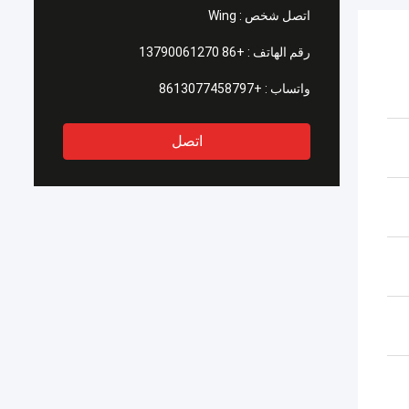
اتصل شخص :
Wing
رقم الهاتف :
+86 13790061270
واتساب :
+8613077458797
اتصل