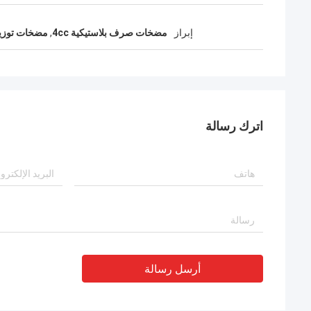
إبراز
مضخات صرف بلاستيكية 4cc
,
مضخات توزيع
اترك رسالة
أرسل رسالة