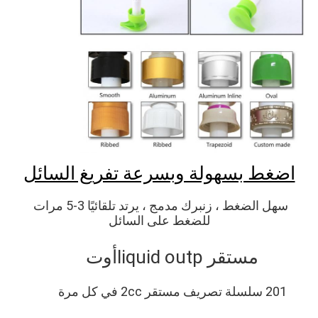
اضغط بسهولة وبسرعة تفريغ السائل
سهل الضغط ، زنبرك مدمج ، يرتد تلقائيًا 3-5 مرات 
للضغط على السائل
مستقر liq
uid outp
أوت
201 سلسلة تصريف مستقر 2cc في كل مرة