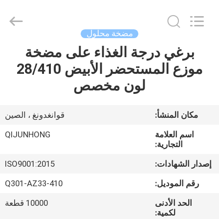
QIJUNHONG
PLASTIC
PRODUCTS
MANUFACTORY
CO.,LTD.
مضخة محلول
All
Rights
برغي درجة الغذاء على مضخة
المنزل
Reserved.
موزع المستحضر الأبيض 28/410
المنتجات
لون مخصص
برنامج
مكان المنشأ:
قوانغدونغ ، الصين
VR
اسم العلامة
QIJUNHONG
التجارية:
عنّا
إصدار الشهادات:
ISO9001:2015
رقم الموديل:
Q301-AZ33-410
جولة
الحد الأدنى
10000 قطعة
في
لكمية: