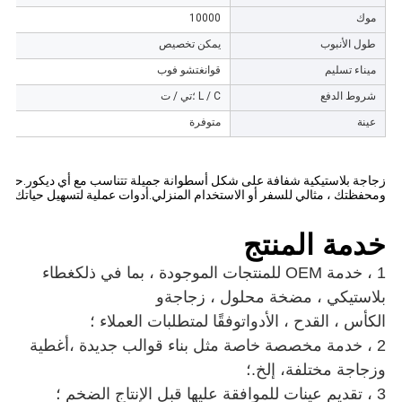
موك
10000
طول الأنبوب
يمكن تخصيص
ميناء تسليم
قوانغتشو فوب
شروط الدفع
L / C ؛تي / ت
عينة
متوفرة
زجاجة بلاستيكية شفافة على شكل أسطوانة جميلة تتناسب مع أي ديكور.حجم 
ومحفظتك ، مثالي للسفر أو الاستخدام المنزلي.أدوات عملية لتسهيل حياتك.
خدمة المنتج
1 ، خدمة OEM للمنتجات الموجودة ، بما في ذلك
غطاء
بلاستيكي ، مضخة محلول ، زجاجة
و
الكأس ، القدح ، الأدوات
وفقًا لمتطلبات العملاء ؛
2 ، خدمة مخصصة خاصة مثل بناء قوالب جديدة ،
أغطية
وزجاجة مختلفة
، إلخ.؛
3 ، تقديم عينات للموافقة عليها قبل الإنتاج الضخم ؛