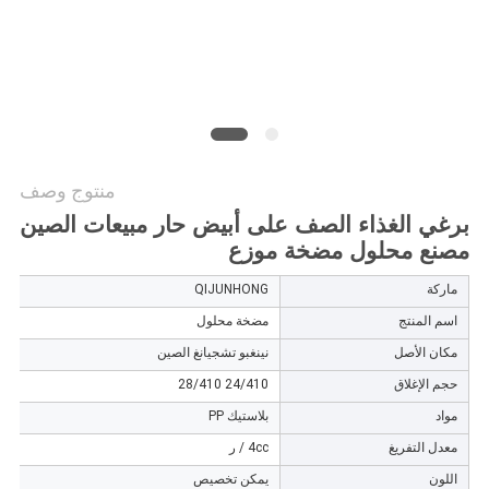
الموقع
PRIVACY
POLICY
منتوج وصف
برغي الغذاء الصف على أبيض حار مبيعات الصين
مصنع محلول مضخة موزع
ماركة
QIJUNHONG
اسم المنتج
مضخة محلول
مكان الأصل
نينغبو تشجيانغ الصين
حجم الإغلاق
24/410 28/410
مواد
بلاستيك PP
معدل التفريغ
4cc / ر
اللون
يمكن تخصيص