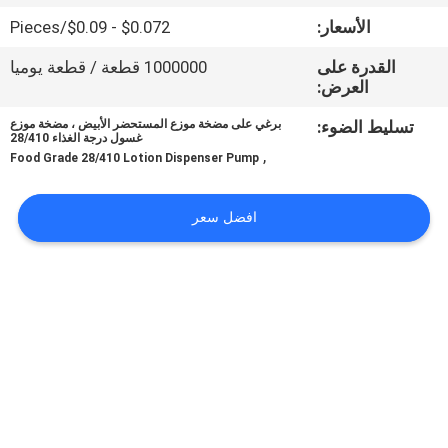
المصنع
الأسعار:
$0.072 - $0.09/Pieces
القدرة على
1000000 قطعة / قطعة يوميا
مراقبة
العرض:
الجودة
تسليط الضوء:
برغي على مضخة موزع المستحضر الأبيض ، مضخة موزع
غسول درجة الغذاء 28/410
,
Food Grade 28/410 Lotion Dispenser Pump
اتصل
بنا
افضل سعر
أخبار
اطلب
اقتباس
خريطة