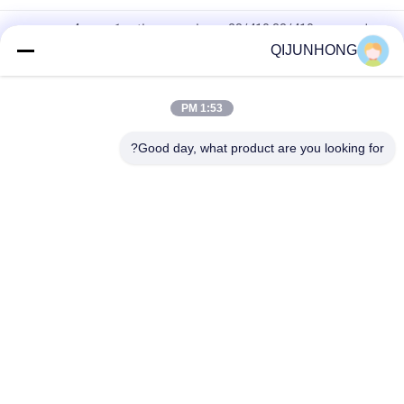
مغلق مزدوج 33/410 28/410 مضخات منتجة بلاستيكية من 4 سي سي
لمستحضر اليدين
QIJUNHONG
مضخة موزع محلول اللولب البلاستيكي 33/410 28/410 عينة مجانية
متاحة
1:53 PM
مضخة موزع الصابون الأسود غير اللامع 28/410 2-4cc برغي عند الإغلاق
Good day, what product are you looking for?
فئات شعبية
جميع
مضخات غسول 
مضخة محلول التجميل
بلاستيك
رأس مضخة محلول
مضخة محلول
مضخة غسول الذهب
مضخة غسول الشامبو
مضخة موزع الصابون 