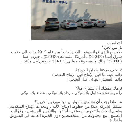
التعليمات
1. من نحن؟
يقع مقرنا في قوانغدونغ ، الصين ، نبدأ من عام 2019 ، نبيع إلى جنوب
شرق آسيا (50.00٪) ، أمريكا الشمالية (30.00٪) ، جنوب آسيا
(20.00٪).هناك ما مجموعه حوالي 101-200 شخص في مكتبنا.
2. كيف يمكننا ضمان الجودة؟
دائما عينة ما قبل الإنتاج قبل الإنتاج الضخم ؛
دائما التفتيش النهائي قبل الشحن ؛
3.ماذا يمكنك أن تشتري منا؟
رأس مضخة محلول بلاستيكي ، رذاذ بلاستيكي ، غطاء بلاستيكي
4. لماذا يجب أن تشتري منا وليس من موردين آخرين؟
تمتلك الشركة عددًا من خطوط الإنتاج الآلية ، ومعدات الإنتاج المتقدمة ،
وقسم البحث والتطوير المستقل للمنتج ، والتطوير المستقل ، وقوالب
التصنيع ، مع مجموعة من المتخصصين ذوي الخبرة العالية في التسويق
والإدارة.