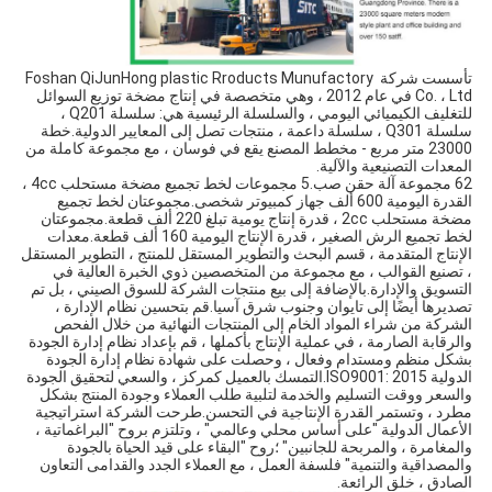
تأسست شركة Foshan QiJunHong plastic Rroducts Munufactory 
Co. ، Ltd في عام 2012 ، وهي متخصصة في إنتاج مضخة توزيع السوائل 
للتغليف الكيميائي اليومي ، والسلسلة الرئيسية هي: سلسلة Q201 ، 
سلسلة Q301 ، سلسلة داعمة ، منتجات تصل إلى المعايير الدولية.خطة 
23000 متر مربع - مخطط المصنع يقع في فوسان ، مع مجموعة كاملة من 
المعدات التصنيعية والآلية.
62 مجموعة آلة حقن صب.5 مجموعات لخط تجميع مضخة مستحلب 4cc ، 
القدرة اليومية 600 ألف جهاز كمبيوتر شخصى.مجموعتان لخط تجميع 
مضخة مستحلب 2cc ، قدرة إنتاج يومية تبلغ 220 ألف قطعة.مجموعتان 
لخط تجميع الرش الصغير ، قدرة الإنتاج اليومية 160 ألف قطعة.معدات 
الإنتاج المتقدمة ، قسم البحث والتطوير المستقل للمنتج ، التطوير المستقل 
، تصنيع القوالب ، مع مجموعة من المتخصصين ذوي الخبرة العالية في 
التسويق والإدارة.بالإضافة إلى بيع منتجات الشركة للسوق الصيني ، بل تم 
تصديرها أيضًا إلى تايوان وجنوب شرق آسيا.قم بتحسين نظام الإدارة ، 
الشركة من شراء المواد الخام إلى المنتجات النهائية من خلال الفحص 
والرقابة الصارمة ، في عملية الإنتاج بأكملها ، قم بإعداد نظام إدارة الجودة 
بشكل منظم ومستدام وفعال ، وحصلت على شهادة نظام إدارة الجودة 
الدولية ISO9001: 2015.التمسك بالعميل كمركز ، والسعي لتحقيق الجودة 
والسعر ووقت التسليم والخدمة لتلبية طلب العملاء وجودة المنتج بشكل 
مطرد ، وتستمر القدرة الإنتاجية في التحسن.طرحت الشركة استراتيجية 
الأعمال الدولية "على أساس محلي وعالمي" ، وتلتزم بروح "البراغماتية ، 
والمغامرة ، والمربحة للجانبين" ؛روح "البقاء على قيد الحياة بالجودة 
والمصداقية والتنمية" فلسفة العمل ، مع العملاء الجدد والقدامى التعاون 
الصادق ، خلق الرائعة.