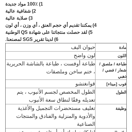
1) 100٪ مواد جديدة
2) شفافية عالية
3) صلابة عالية
4) يمكننا تقديم أي حجم العنق ، أي وزن ، أي لون
5) لقد حصلت منتجاتنا على شهادة QS الوطنية
6) لدينا تقرير SGS لمصنعنا.
حيوان اليف
مادة
لون واضح
اللون
طباعة أوفست ، طباعة بالشاشة الحريرية
طباعة / ملصق /
شعار / فضي /
، ختم ساخن وملصقات
ذهبي
قوانغتشو
فوب [ميناء]
الطول المخصص لجسم الأنبوب ، يتم
الطول
تعديله وفقًا لنطاق سعة الأنبوب
تغليف مستحضرات التجميل والأغذية
وظيفة
والأدوية والمنزلية والفنادق والمنتجات
الصناعية