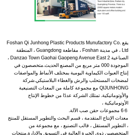
يقع Foshan Qi Junhong Plastic Products Munufactory Co.
، Ltd في مدينة Foshan ، مقاطعة Guangdong ، المنطقة
الصناعية Danzao Town Gaohai Gaopeng Avenue East 2 ،
الموجودة 000 متر مربع من المصنع الحديث.متخصصون في
إنتاج العبوات الكيماوية اليومية بمختلف الأنماط والمواصفات
لمضخات المستحلب والرش والغطاء البلاستيكي.شركة
QIJUNHONG مع مجموعة كاملة من المعدات التصنيعية
والأوتوماتيكية. تمتلك الشركة عددًا من خطوط الإنتاج
الأوتوماتيكية ،
6６ مجموعات حقن صب الآلة.
معدات الإنتاج المتقدمة ، قسم البحث والتطوير المستقل للمنتج
، التطوير المستقل ، قالب التصنيع ، مع مجموعة من
المتخصصين ذوي الخبرة العالية في التسويق والإدارة.منتجات