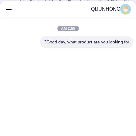
28 مم Pco 1810 عنق الحيوانات الأليفة التشكيل لزجاجة الحيوانات
الأليفة الغازية / زجاجة ماء التشكيل / زجاجة تشكيل الحيوانات الأليفة
QIJUNHONG
28 مم 30 مم 38 مم 1 لتر 5 جالون تشكيل PET / تشكيل زجاجة
2:55 AM
زجاجات PET التشكيل 20 مم 24 مم 28 مم 32 مم زجاجات
مستحضرات التجميل البلاستيكية عيار PET التشكيل
Good day, what product are you looking for?
فئات شعبية
جميع
مضخات غسول 
مضخة محلول التجميل
بلاستيك
رأس مضخة محلول
مضخة محلول
مضخة غسول الذهب
مضخة غسول الشامبو
مضخة موزع الصابون 
مضخة رغوة بلاستيكية
السائل