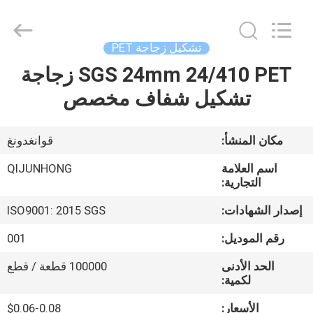
QIJUNHONG
PLASTIC
PRODUCTS
MANUFACTORY
CO.,LTD.
تشكيل زجاجة PET
All
Rights
SGS 24mm 24/410 PET زجاجة
المنزل
Reserved.
تشكيل شفاف مخصص
المنتجات
مكان المنشأ:
قوانغدونغ
برنامج
اسم العلامة
QIJUNHONG
VR
التجارية:
إصدار الشهادات:
ISO9001: 2015 SGS
عنّا
رقم الموديل:
001
الحد الأدنى
100000 قطعة / قطع
جولة
لكمية:
في
الأسعار:
$0.06-0.08