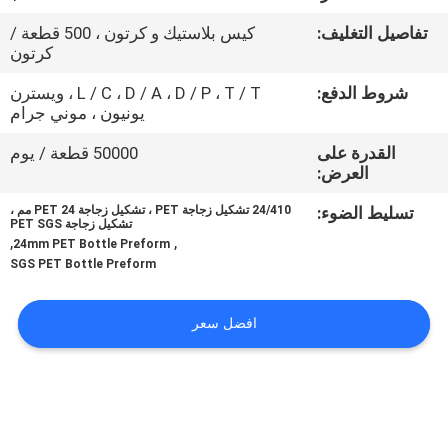
المصنع
تفاصيل التغليف:
كيس بلاستيك و كرتون ، 500 قطعة /
كرتون
مراقبة
شروط الدفع:
L / C ، D / A ، D / P ، T / T ، ويسترن
الجودة
يونيون ، موني جرام
القدرة على
50000 قطعة / يوم
اتصل
العرض:
بنا
تسليط الضوء:
24/410 تشكيل زجاجة PET ، تشكيل زجاجة PET 24 مم ،
تشكيل زجاجة PET SGS
,
,
24mm PET Bottle Preform
SGS PET Bottle Preform
أخبار
افضل سعر
اطلب
اقتباس
خريطة