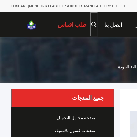
FOSHAN QIJUNHONG PLASTIC PRODUCTS MANUFACTORY CO.,LTD
اتصل بنا
طلب اقتباس
جميع المنتجات
مضخة محلول التجميل
مضخات غسول بلاستيك