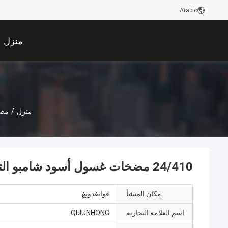
Arabic
منزل
منزل
/
مضخ
24/410 مضخات غسول أسود شامبو التجميل البلاستيكية عالية الجودة
مكان المنشأ
قوانغدونغ
اسم العلامة التجارية
QIJUNHONG