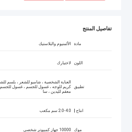
تفاصيل المنتج
مادة
الألمنيوم والبلاستيك
اللون
لاختيارك
العناية الشخصية ، شامبو للشعر ، بلسم للشع
تطبيق
كريم للوجه ، غسول للجسم ، غسول للجسم 
معقم لليدين ، سا
انتاج |
2.0-4.0 سم مكعب
موك
10000 جهاز كمبيوتر شخصى