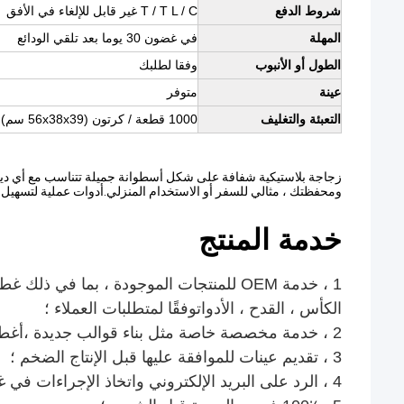
شروط الدفع
T / T L / C غير قابل للإلغاء في الأفق
المهلة
في غضون 30 يوما بعد تلقي الودائع
الطول أو الأنبوب
وفقا لطلبك
عينة
متوفر
التعبئة والتغليف
1000 قطعة / كرتون (56x38x39 سم)
زجاجة بلاستيكية شفافة على شكل أسطوانة جميلة تتناسب مع أي دي
ومحفظتك ، مثالي للسفر أو الاستخدام المنزلي.أدوات عملية لتسهيل 
خدمة المنتج
1 ، خدمة OEM للمنتجات الموجودة ، بما في ذلك
غطا
الكأس ، القدح ، الأدوات
وفقًا لمتطلبات العملاء ؛
2 ، خدمة مخصصة خاصة مثل بناء قوالب جديدة ،
أغطي
3 ، تقديم عينات للموافقة عليها قبل الإنتاج الضخم ؛
4 ، الرد على البريد الإلكتروني واتخاذ الإجراءات في غضون 24 ساعة ؛