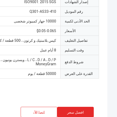
إصدار الشهادات
ISO9001: 2015 SGS
رقم الموديل
Q301-AS33-410
الحد الأدنى لكمية
10000 جهاز كمبيوتر شخصى
الأسعار
$0.05-0.065
تفاصيل التغليف
كيس بلاستيك و كرتون ، 500 قطعة / كرتون
وقت التسليم
8 أيام عمل
شروط الدفع
MoneyGram
القدرة على العرض
50000 قطعة / يوم
افضل سعر
ﺎﺘﺼﻟ ﺍﻶﻧ