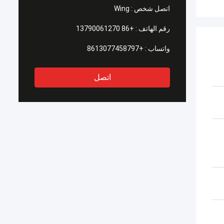
اتصل شخص :
Wing
رقم الهاتف :
+86 13790061270
واتساب :
+8613077458797
اتصل