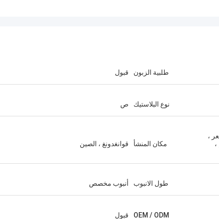
طلبية الزبون
قبول
نوع البلاستيك
ص
ر ،
،
مكان المنشأ
قوانغدونغ ، الصين
طول الانبوب
أنبوب مخصص
OEM / ODM
قبول