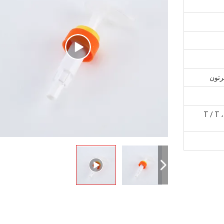
L / C ، D / A ، D / P ، ويسترن يونيون ، T / T ،