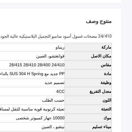
منتوج وصف
24/410 مضخات غسول أسود شامبو التجميل البلاستيكية عالية الجودة
ماركة
زينباو
مكان الاصل
قوانغتشو، الصين
مقاس
24/410 28/400 28/410 28/415
مادة
PP جديد مع SUS 304 H Spring بالداخل
وظيفة
تصميم جديد
معدل التفريغ
4CC
اللون
حسب الطلب
التعبئة
تعبئة كرتونية قوية مناسبة للنقل لمسا
موك
10000 جهاز كمبيوتر شخصى
ميناء تسليم
نينغبو ، الصين