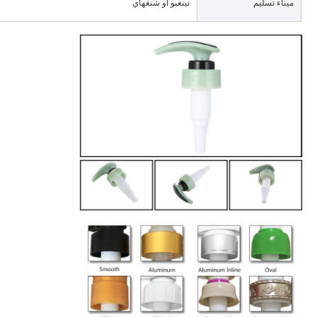
ميناء تسليم
نينغبو أو شنغهاي