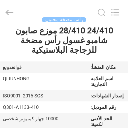
QIJUNHONG
PLASTIC
PRODUCTS
MANUFACTORY
CO.,LTD.
رأس مضخة محلول
All
Rights
24/410 28/410 موزع صابون
المنزل
Reserved.
شامبو غسول رأس مضخة
المنتجات
للزجاجة البلاستيكية
برنامج
مكان المنشأ:
قوانغدونغ
VR
اسم العلامة
QIJUNHONG
التجارية:
عنّا
إصدار الشهادات:
ISO9001: 2015 SGS
رقم الموديل:
Q301-A1133-410
جولة
الحد الأدنى
10000 جهاز كمبيوتر شخصى
في
لكمية: