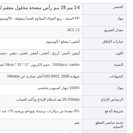
العنصر
24 مم 28 مم رأس مضخة محلول معقم للزجاجات
مواد
PP البيئية ، ربيع الفولاذ المقاوم للصدأ متفوقة ، الألومنيوم إلخ
معدل التفريغ
2 / 4CC
خيارات الإغلاق
أملس / مضلع / ألومنيوم
اللون
أبيض ، أحمر ، أزرق ، أخضر ، أصفر ، فضي ، ذهبي ، ح
التعبئة
5000pcs / carton ، حجم الكرتون: 57 * 33 * 39cm (تعبئة كرتونية قوية مناسبة للنقل لمسافات طويلة)
الشهادات
شهادة ISO 9001: 2008 أعلى صادرة عن Alibaba
موك
10000 جهاز كمبيوتر شخصى
الرصاص الإنتاج
20-25days بعد استلام الإيداع وتأكيد العينات
شروط الدفع
30٪ مقدما من دولارات ترينيداد وتوباغو ورصيد 70٪ عند نسخ B / L.
خدمة صانعي القطع
نعم
الاصلية