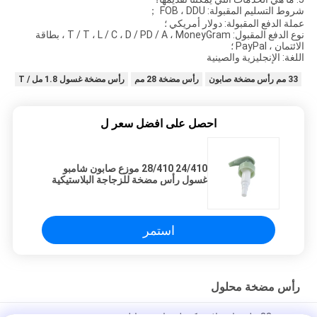
شروط التسليم المقبولة: FOB ، DDU ；
عملة الدفع المقبولة: دولار أمريكي ؛
نوع الدفع المقبول: T / T ، L / C ، D / PD / A ، MoneyGram ، بطاقة
الائتمان ، PayPal ؛
اللغة: الإنجليزية والصينية
33 مم رأس مضخة صابون
رأس مضخة 28 مم
رأس مضخة غسول 1.8 مل / T
احصل على افضل سعر ل
24/410 28/410 موزع صابون شامبو
غسول رأس مضخة للزجاجة البلاستيكية
استمر
رأس مضخة محلول
مضخة 33 ملم مادة بلاستيكية لـ صابون سائل