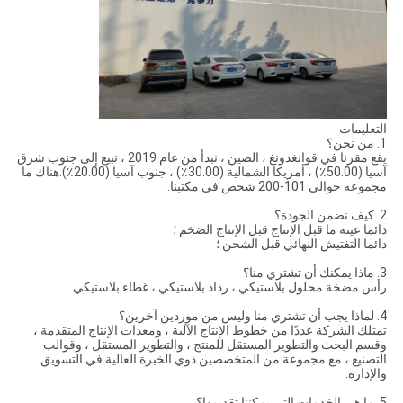
التعليمات
1. من نحن؟
يقع مقرنا في قوانغدونغ ، الصين ، نبدأ من عام 2019 ، نبيع إلى جنوب شرق
آسيا (50.00٪) ، أمريكا الشمالية (30.00٪) ، جنوب آسيا (20.00٪).هناك ما
مجموعه حوالي 101-200 شخص في مكتبنا.
2. كيف نضمن الجودة؟
دائما عينة ما قبل الإنتاج قبل الإنتاج الضخم ؛
دائما التفتيش النهائي قبل الشحن ؛
3. ماذا يمكنك أن تشتري منا؟
رأس مضخة محلول بلاستيكي ، رذاذ بلاستيكي ، غطاء بلاستيكي
4. لماذا يجب أن تشتري منا وليس من موردين آخرين؟
تمتلك الشركة عددًا من خطوط الإنتاج الآلية ، ومعدات الإنتاج المتقدمة ،
وقسم البحث والتطوير المستقل للمنتج ، والتطوير المستقل ، وقوالب
التصنيع ، مع مجموعة من المتخصصين ذوي الخبرة العالية في التسويق
والإدارة.
5. ما هي الخدمات التي يمكننا تقديمها؟