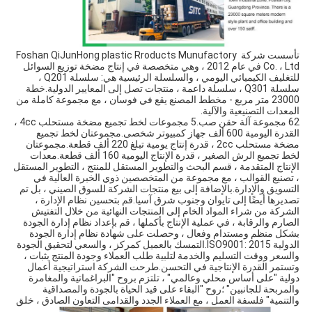
تأسست شركة Foshan QiJunHong plastic Rroducts Munufactory 
Co. ، Ltd في عام 2012 ، وهي متخصصة في إنتاج مضخة توزيع السوائل 
للتغليف الكيميائي اليومي ، والسلسلة الرئيسية هي: سلسلة Q201 ، 
سلسلة Q301 ، سلسلة داعمة ، منتجات تصل إلى المعايير الدولية.خطة 
23000 متر مربع - مخطط المصنع يقع في فوسان ، مع مجموعة كاملة من 
المعدات التصنيعية والآلية.
62 مجموعة آلة حقن صب.5 مجموعات لخط تجميع مضخة مستحلب 4cc ، 
القدرة اليومية 600 ألف جهاز كمبيوتر شخصى.مجموعتان لخط تجميع 
مضخة مستحلب 2cc ، قدرة إنتاج يومية تبلغ 220 ألف قطعة.مجموعتان 
لخط تجميع الرش الصغير ، قدرة الإنتاج اليومية 160 ألف قطعة.معدات 
الإنتاج المتقدمة ، قسم البحث والتطوير المستقل للمنتج ، التطوير المستقل 
، تصنيع القوالب ، مع مجموعة من المتخصصين ذوي الخبرة العالية في 
التسويق والإدارة.بالإضافة إلى بيع منتجات الشركة للسوق الصيني ، بل تم 
تصديرها أيضًا إلى تايوان وجنوب شرق آسيا.قم بتحسين نظام الإدارة ، 
الشركة من شراء المواد الخام إلى المنتجات النهائية من خلال التفتيش 
الصارم والرقابة ، في عملية الإنتاج بأكملها ، قم بإعداد نظام إدارة الجودة 
بشكل منظم ومستدام وفعال ، وحصلت على شهادة نظام إدارة الجودة 
الدولية ISO9001: 2015.التمسك بالعميل كمركز ، والسعي لتحقيق الجودة 
والسعر ووقت التسليم والخدمة لتلبية طلب العملاء وجودة المنتج بثبات ، 
وتستمر القدرة الإنتاجية في التحسن.طرحت الشركة استراتيجية أعمال 
دولية "على أساس محلي وعالمي" ، تلتزم بروح "البراغماتية والمغامرة 
والمربحة للجانبين" ؛روح "البقاء على قيد الحياة بالجودة والمصداقية 
والتنمية" فلسفة العمل ، مع العملاء الجدد والقدامى التعاون الصادق ، خلق 