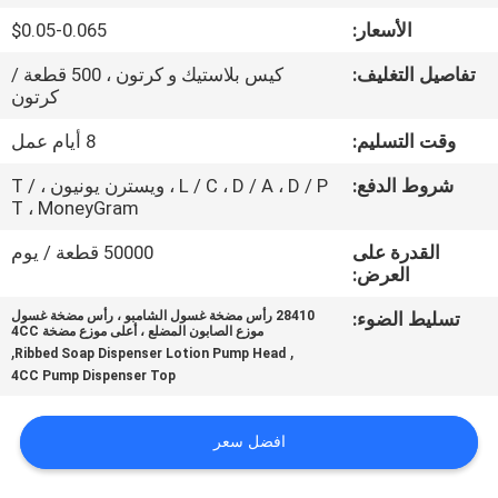
المصنع
الأسعار:
$0.05-0.065
تفاصيل التغليف:
كيس بلاستيك و كرتون ، 500 قطعة /
مراقبة
كرتون
الجودة
وقت التسليم:
8 أيام عمل
شروط الدفع:
L / C ، D / A ، D / P ، ويسترن يونيون ، T /
اتصل
T ، MoneyGram
بنا
القدرة على
50000 قطعة / يوم
العرض:
أخبار
تسليط الضوء:
28410 رأس مضخة غسول الشامبو ، رأس مضخة غسول
موزع الصابون المضلع ، أعلى موزع مضخة 4CC
,
,
Ribbed Soap Dispenser Lotion Pump Head
اطلب
4CC Pump Dispenser Top
اقتباس
افضل سعر
خريطة