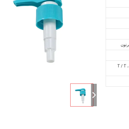
L / C ، D / A ، D / P ، ويسترن يونيون ، T / T ،