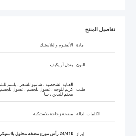
تفاصيل المنتج
مادة
الألمنيوم والبلاستيك
اللون
يعدل أو يكيف
العناية الشخصية ، شامبو للشعر ، بلسم للشع
طلب
كريم للوجه ، غسول للجسم ، غسول للجسم 
معقم لليدين ، سا
الكلمات الدالة
مضخة زجاجة بلاستيكية
إبراز
24/410 رأس موزع مضخة محلول بلاستيكي