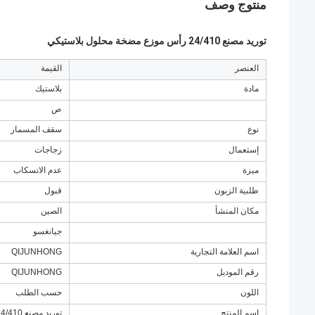
منتوج وصف
توريد مصنع 24/410 رأس موزع مضخة محلول بلاستيكي
العنصر
القيمة
مادة
بلاستيك
ص
نوع
سقف المسمار
إستعمال
زجاجات
ميزة
عدم الانسكاب
طلبية الزبون
قبول
مكان المنشأ
الصين
جيانغسو
اسم العلامة التجارية
QIJUNHONG
رقم الموديل
QIJUNHONG
اللون
حسب الطلب
اسم المنتج
توريد مصنع 24/410 رأس موزع مضخة محلول بلاستيكي