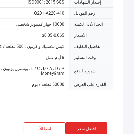
إصدار الشهادات
ISO9001: 2015 SGS
رقم الموديل
Q201-A228-410
الحد الأدنى لكمية
10000 جهاز كمبيوتر شخصى
الأسعار
$0.05-0.065
تفاصيل التغليف
كيس بلاستيك و كرتون ، 500 قطعة / كرتون
وقت التسليم
8 أيام عمل
شروط الدفع
MoneyGram
القدرة على العرض
50000 قطعة / يوم
افضل سعر
ﺎﺘﺼﻟ ﺍﻶﻧ