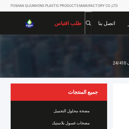
FOSHAN QIJUNHONG PLASTIC PRODUCTS MANUFACTORY CO.,LTD
اتصل بنا
طلب اقتباس
2
جميع المنتجات
مضخة محلول التجميل
مضخات غسول بلاستيك