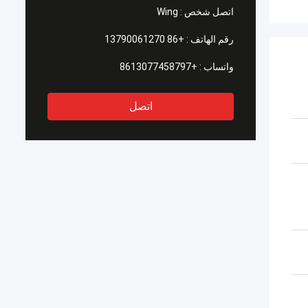
اتصل شخص :
Wing
رقم الهاتف :
+86 13790061270
واتساب :
+8613077458797
اتصل