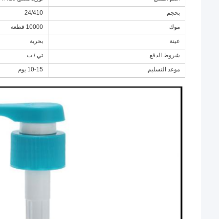
بحجم
24/410
موك
10000 قطعة
عينة
بحرية
شروط الدفع
تي / ت
موعد التسليم
10-15 يوم