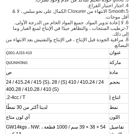
4. اجتاز اختبار الفراغ.
5.Smooth الانتهاء من Cloxurer الكمال على نحو سلس ، لا &
أقل موجات.
6. لا إعادة تدوير المواد. جميع المواد الخام من الدرجة الأولى.
7-ترطيب المنتجات ، والتظاهر جيدًا في الإنتاج لمنع الغبار وما
إلى ذلك.
8. مراقبة الجودة قبل الإنتاج ، في الإنتاج والتفتيش بعد الانتهاء من
البضائع.
عنوان
Q301-AJ33-410
ماركة
QIJUNHONG
مادة
ص
بحجم
24 / 410،24 / 410 (S) 24 / 415،24 / 415 (S)، 28 /
400،28 / 410،28 / 410 (S)
انتاج |
2-4cc / T.
نمط
لدينا أكثر من 30 نمطًا
اللون
أي لون متاح
تفاصيل
54 × 38 × 39 سم / 1000 قطعة ، GW14kgs ، NW: