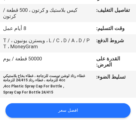
المصنع
تفاصيل التغليف:
كيس بلاستيك و كرتون ، 500 قطعة /
كرتون
مراقبة
وقت التسليم:
8 أيام عمل
الجودة
شروط الدفع:
L / C ، D / A ، D / P ، ويسترن يونيون ، T /
T ، MoneyGram
اتصل
القدرة على
50000 قطعة / يوم
بنا
العرض:
تسليط الضوء:
غطاء رذاذ لوشن تويست للزجاجة ، غطاء بخاخ بلاستيكي
4cc للزجاجة ، غطاء رذاذ 24/415 للزجاجة
أخبار
,
,
4cc Plastic Spray Cap For Bottle
24/415 Spray Cap For Bottle
اطلب
افضل سعر
اقتباس
خريطة