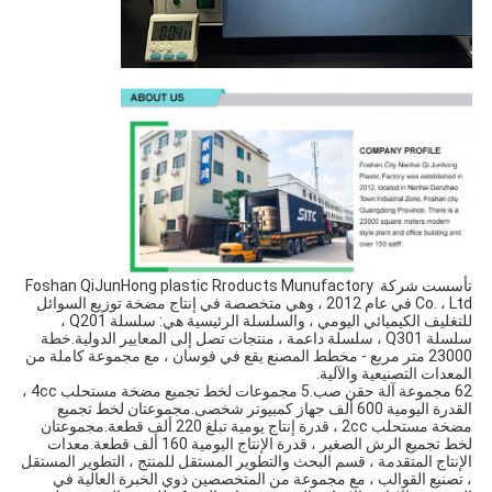
تأسست شركة Foshan QiJunHong plastic Rroducts Munufactory 
Co. ، Ltd في عام 2012 ، وهي متخصصة في إنتاج مضخة توزيع السوائل 
للتغليف الكيميائي اليومي ، والسلسلة الرئيسية هي: سلسلة Q201 ، 
سلسلة Q301 ، سلسلة داعمة ، منتجات تصل إلى المعايير الدولية.خطة 
23000 متر مربع - مخطط المصنع يقع في فوسان ، مع مجموعة كاملة من 
المعدات التصنيعية والآلية.
62 مجموعة آلة حقن صب.5 مجموعات لخط تجميع مضخة مستحلب 4cc ، 
القدرة اليومية 600 ألف جهاز كمبيوتر شخصى.مجموعتان لخط تجميع 
مضخة مستحلب 2cc ، قدرة إنتاج يومية تبلغ 220 ألف قطعة.مجموعتان 
لخط تجميع الرش الصغير ، قدرة الإنتاج اليومية 160 ألف قطعة.معدات 
الإنتاج المتقدمة ، قسم البحث والتطوير المستقل للمنتج ، التطوير المستقل 
، تصنيع القوالب ، مع مجموعة من المتخصصين ذوي الخبرة العالية في 