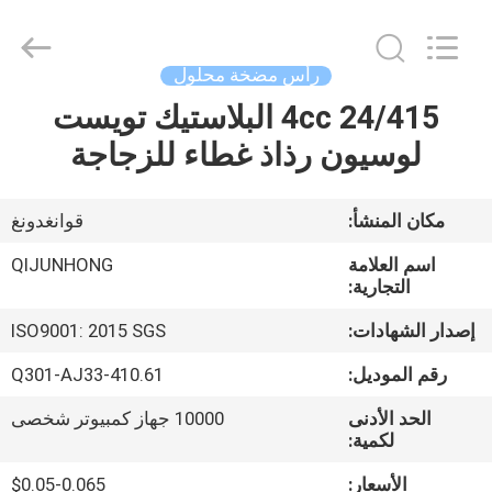
QIJUNHONG
PLASTIC
PRODUCTS
MANUFACTORY
CO.,LTD.
رأس مضخة محلول
All
Rights
24/415 4cc البلاستيك تويست
المنزل
Reserved.
لوسيون رذاذ غطاء للزجاجة
المنتجات
مكان المنشأ:
قوانغدونغ
برنامج
اسم العلامة
QIJUNHONG
VR
التجارية:
إصدار الشهادات:
ISO9001: 2015 SGS
عنّا
رقم الموديل:
61.Q301-AJ33-410
الحد الأدنى
10000 جهاز كمبيوتر شخصى
جولة
لكمية:
في
الأسعار:
$0.05-0.065