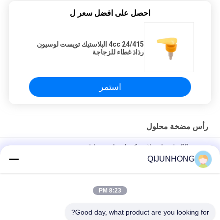
احصل على افضل سعر ل
24/415 4cc البلاستيك تويست لوسيون
رذاذ غطاء للزجاجة
استمر
رأس مضخة محلول
مضخة 33 ملم مادة بلاستيكية لـ صابون سائل
QIJUNHONG
مضخات لوشن بلاستيكية من اللون الأصفر 33/410 مضخة صابون اليد
السائل
8:23 PM
مضخة غسول مع 33/410 مضخة بخاخ صابون شامبو مستحضرات
التجميل إغلاق
Good day, what product are you looking for?