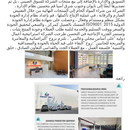
التسويق والإدارة.بالإضافة إلى بيع منتجات الشركة للسوق الصيني ، بل تم 
تصديرها أيضًا إلى تايوان وجنوب شرق آسيا.قم بتحسين نظام الإدارة ، 
الشركة من شراء المواد الخام إلى المنتجات النهائية من خلال التفتيش 
الصارم والرقابة ، في عملية الإنتاج بأكملها ، قم بإعداد نظام إدارة الجودة 
بشكل منظم ومستدام وفعال ، وحصلت على شهادة نظام إدارة الجودة 
الدولية ISO9001: 2015.التمسك بالعميل كمركز ، والسعي لتحقيق الجودة 
والسعر ووقت التسليم والخدمة لتلبية طلب العملاء وجودة المنتج بثبات ، 
وتستمر القدرة الإنتاجية في التحسن.طرحت الشركة استراتيجية أعمال 
دولية "على أساس محلي وعالمي" ، تلتزم بروح "البراغماتية والمغامرة 
والمربحة للجانبين" ؛روح "البقاء على قيد الحياة بالجودة والمصداقية 
والتنمية" فلسفة العمل ، مع العملاء الجدد والقدامى التعاون الصادق ، خلق 
رائعة.