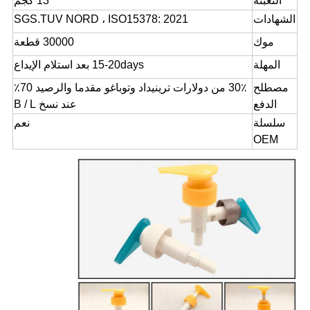
التعبئة
13 كجم
الشهادات
SGS.TUV NORD ، ISO15378: 2021
موك
30000 قطعة
المهلة
15-20days بعد استلام الإيداع
مصطلح
30٪ من دولارات ترينيداد وتوباغو مقدما والرصيد 70٪
الدفع
عند نسخ B / L
سلسلة
نعم
OEM