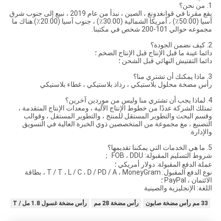
1. من نحن؟
يقع مقرنا في قوانغدونغ ، الصين ، نبدأ من عام 2019 ، نبيع إلى جنوب شرق
آسيا (50.00٪) ، أمريكا الشمالية (30.00٪) ، جنوب آسيا (20.00٪).هناك ما
مجموعه حوالي 101-200 شخص في مكتبنا.
2. كيف نضمن الجودة؟
دائما عينة ما قبل الإنتاج قبل الإنتاج الضخم ؛
دائما التفتيش النهائي قبل الشحن ؛
3. ماذا يمكنك أن تشتري منا؟
رأس مضخة محلول بلاستيكي ، رذاذ بلاستيكي ، غطاء بلاستيكي
4. لماذا يجب أن تشتري منا وليس من موردين آخرين؟
تمتلك الشركة عددًا من خطوط الإنتاج الآلية ، ومعدات الإنتاج المتقدمة ،
وقسم البحث والتطوير المستقل للمنتج ، والتطوير المستقل ، وقوالب
التصنيع ، مع مجموعة من المتخصصين ذوي الخبرة العالية في التسويق
والإدارة.
5. ما هي الخدمات التي يمكننا تقديمها؟
شروط التسليم المقبولة: FOB ، DDU ；
عملة الدفع المقبولة: دولار أمريكي ؛
نوع الدفع المقبول: T / T ، L / C ، D / PD / A ، MoneyGram ، بطاقة
الائتمان ، PayPal ؛
اللغة: الإنجليزية والصينية
33 مم رأس مضخة صابون
رأس مضخة 28 مم
رأس مضخة غسول 1.8 مل / T