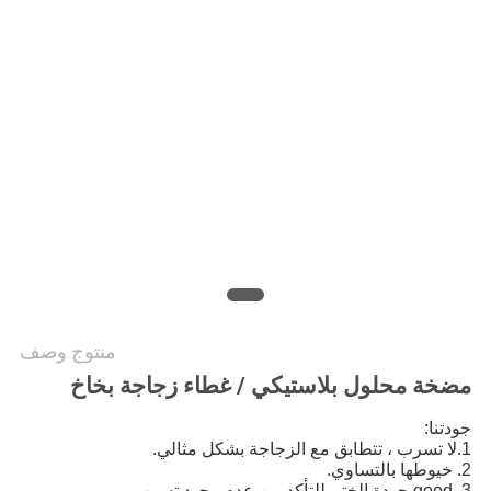
الموقع
PRIVACY
POLICY
منتوج وصف
مضخة محلول بلاستيكي / غطاء زجاجة بخاخ
جودتنا:
1.لا تسرب ، تتطابق مع الزجاجة بشكل مثالي.
2. خيوطها بالتساوي.
3. good جودة الختم للتأكد من عدم وجود تسرب.