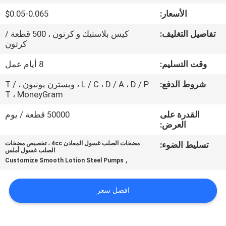
المصنع
الأسعار:
$0.05-0.065
تفاصيل التغليف:
كيس بلاستيك و كرتون ، 500 قطعة /
مراقبة
كرتون
الجودة
وقت التسليم:
8 أيام عمل
شروط الدفع:
L / C ، D / A ، D / P ، ويسترن يونيون ، T /
اتصل
T ، MoneyGram
بنا
القدرة على
50000 قطعة / يوم
العرض:
أخبار
تسليط الضوء:
مضخات الصلب غسول المعادن 4cc ، تخصيص مضخات
الصلب غسول أملس
,
Customize Smooth Lotion Steel Pumps
اطلب
اقتباس
افضل سعر
خريطة