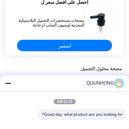
احصل على افضل سعر ل
مضخات مستحضرات التجميل البلاستيكية
المعدنية لوسيون الصلب لزجاجة
الحيوانات الأليفة
استمر
مضخة محلول التجميل
مستحضرات التجميل مضخة لوشن البلاستيك 33/410 معالجة الصابون
QIJUNHONG
السائل
زجاجة محلول مستحضرات التجميل بالشامبو باللون الأسود بجرعة 4cc
11:10 AM
لون أصفر 33/410 4cc جرعة غسول مستحضرات التجميل للشامبو
Good day, what product are you looking for?
فئات شعبية
جميع