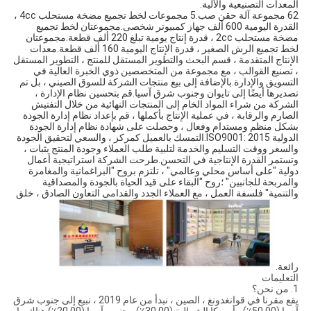
المعدات التصنيعية والآلية.
62 مجموعة آلة حقن صب.5 مجموعات لخط تجميع مضخة مستحلب 4cc ، 
القدرة اليومية 600 ألف جهاز كمبيوتر شخصى.مجموعتان لخط تجميع 
مضخة مستحلب 2cc ، قدرة إنتاج يومية تبلغ 220 ألف قطعة.مجموعتان 
لخط تجميع الرش الصغير ، قدرة الإنتاج اليومية 160 ألف قطعة.معدات 
الإنتاج المتقدمة ، قسم البحث والتطوير المستقل للمنتج ، التطوير المستقل 
، تصنيع القوالب ، مع مجموعة من المتخصصين ذوي الخبرة العالية في 
التسويق والإدارة.بالإضافة إلى بيع منتجات الشركة للسوق الصيني ، بل تم 
تصديرها أيضًا إلى تايوان وجنوب شرق آسيا.قم بتحسين نظام الإدارة ، 
الشركة من شراء المواد الخام إلى المنتجات النهائية من خلال التفتيش 
الصارم والرقابة ، في عملية الإنتاج بأكملها ، قم بإعداد نظام إدارة الجودة 
بشكل منظم ومستدام وفعال ، وحصلت على شهادة نظام إدارة الجودة 
الدولية ISO9001: 2015.التمسك بالعميل كمركز ، والسعي لتحقيق الجودة 
والسعر ووقت التسليم والخدمة لتلبية طلب العملاء وجودة المنتج بثبات ، 
وتستمر القدرة الإنتاجية في التحسن.طرحت الشركة استراتيجية أعمال 
دولية "على أساس محلي وعالمي" ، تلتزم بروح "البراغماتية والمغامرة 
والمربحة للجانبين" ؛روح "البقاء على قيد الحياة بالجودة والمصداقية 
والتنمية" فلسفة العمل ، مع العملاء الجدد والقدامى التعاون الصادق ، خلق 
رائعة.
التعليمات
1. من نحن؟
يقع مقرنا في قوانغدونغ ، الصين ، نبدأ من عام 2019 ، نبيع إلى جنوب شرق