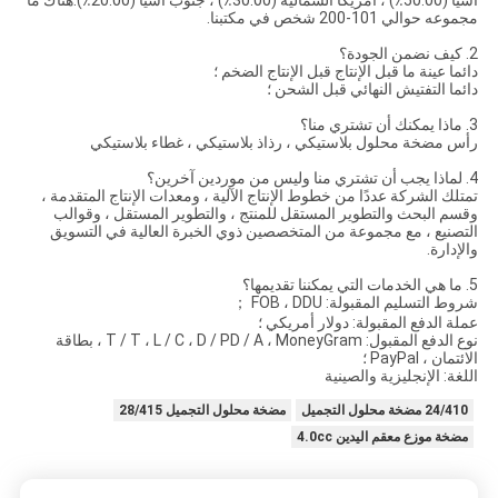
آسيا (50.00٪) ، أمريكا الشمالية (30.00٪) ، جنوب آسيا (20.00٪).هناك ما
مجموعه حوالي 101-200 شخص في مكتبنا.
2. كيف نضمن الجودة؟
دائما عينة ما قبل الإنتاج قبل الإنتاج الضخم ؛
دائما التفتيش النهائي قبل الشحن ؛
3. ماذا يمكنك أن تشتري منا؟
رأس مضخة محلول بلاستيكي ، رذاذ بلاستيكي ، غطاء بلاستيكي
4. لماذا يجب أن تشتري منا وليس من موردين آخرين؟
تمتلك الشركة عددًا من خطوط الإنتاج الآلية ، ومعدات الإنتاج المتقدمة ،
وقسم البحث والتطوير المستقل للمنتج ، والتطوير المستقل ، وقوالب
التصنيع ، مع مجموعة من المتخصصين ذوي الخبرة العالية في التسويق
والإدارة.
5. ما هي الخدمات التي يمكننا تقديمها؟
شروط التسليم المقبولة: FOB ، DDU ；
عملة الدفع المقبولة: دولار أمريكي ؛
نوع الدفع المقبول: T / T ، L / C ، D / PD / A ، MoneyGram ، بطاقة
الائتمان ، PayPal ؛
اللغة: الإنجليزية والصينية
24/410 مضخة محلول التجميل
مضخة محلول التجميل 28/415
مضخة موزع معقم اليدين 4.0cc