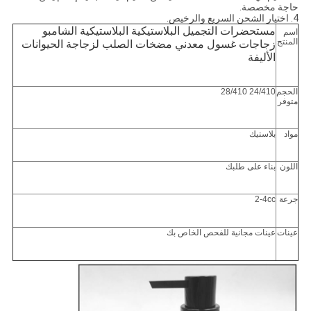
حاجة مخصصة.
4. اختيار الشحن السريع والرخيص.
مستحضرات التجميل البلاستيكية البلاستيكية الشامبو
اسم
المنتج
زجاجات غسول معدني مضخات الصلب لزجاجة الحيوانات
الأليفة
الحجم
24/410 28/410
متوفر
مواد
بلاستيك
اللون
بناء على طلبك
جرعة
2-4cc
عينات
عينات مجانية للفحص الخاص بك