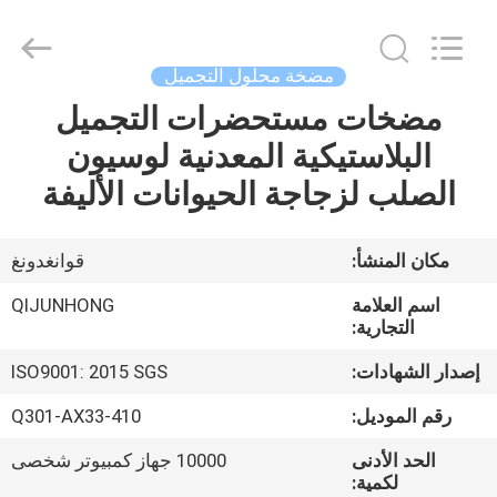
QIJUNHONG
PLASTIC
PRODUCTS
MANUFACTORY
CO.,LTD.
مضخة محلول التجميل
All
Rights
مضخات مستحضرات التجميل
المنزل
Reserved.
البلاستيكية المعدنية لوسيون
المنتجات
الصلب لزجاجة الحيوانات الأليفة
برنامج
مكان المنشأ:
قوانغدونغ
VR
اسم العلامة
QIJUNHONG
التجارية:
عنّا
إصدار الشهادات:
ISO9001: 2015 SGS
رقم الموديل:
Q301-AX33-410
جولة
الحد الأدنى
10000 جهاز كمبيوتر شخصى
في
لكمية: