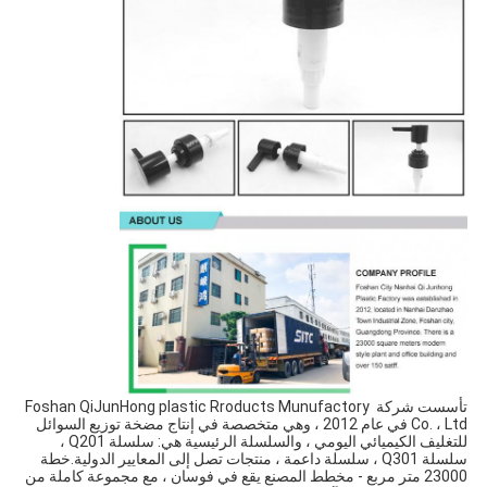
تأسست شركة Foshan QiJunHong plastic Rroducts Munufactory 
Co. ، Ltd في عام 2012 ، وهي متخصصة في إنتاج مضخة توزيع السوائل 
للتغليف الكيميائي اليومي ، والسلسلة الرئيسية هي: سلسلة Q201 ، 
سلسلة Q301 ، سلسلة داعمة ، منتجات تصل إلى المعايير الدولية.خطة 
23000 متر مربع - مخطط المصنع يقع في فوسان ، مع مجموعة كاملة من 