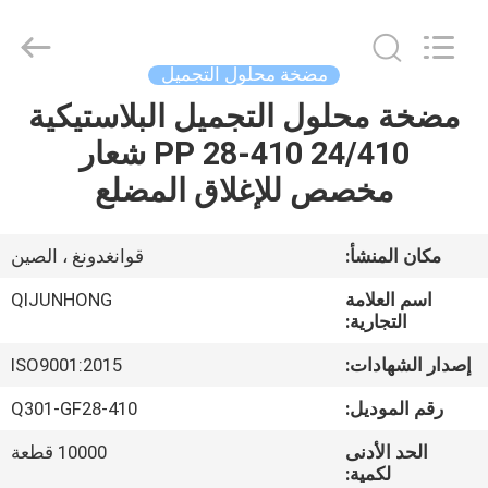
QIJUNHONG
PLASTIC
PRODUCTS
MANUFACTORY
CO.,LTD.
مضخة محلول التجميل
All
Rights
مضخة محلول التجميل البلاستيكية
المنزل
Reserved.
PP 28-410 24/410 شعار
المنتجات
مخصص للإغلاق المضلع
برنامج
مكان المنشأ:
قوانغدونغ ، الصين
VR
اسم العلامة
QIJUNHONG
التجارية:
عنّا
إصدار الشهادات:
ISO9001:2015
رقم الموديل:
Q301-GF28-410
جولة
الحد الأدنى
10000 قطعة
في
لكمية: