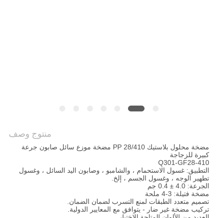
الموقع
PRIVACY
POLICY
منتوج وصف
مضخة محلول بلاستيك PP 28/410 مضخة موزع سائل صابون جرعة
كبيرة للزجاجة
Q301-GF28-410
التطبيق: غسول الاستحمام ، والشامبو ، وصابون اليد السائل ، وغسول
تطهير الوجه ، وغسول الجسم ، إلخ.
الجرعة: 4.0 ± 0.4 جم
مضخة فتيلة: 3-4 ملحة
تصميم متعدد الطبقات لمنع التسرب لضمان الضمان.
تركيب مضخة غير ضار - يتوافق مع المعايير الدولية.
العديد من الألوان المتاحة للاختيار.