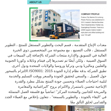
معدات الإنتاج المتقدمة ، قسم البحث والتطوير المستقل للمنتج ، التطوير
المستقل ، قالب التصنيع ، مع مجموعة من المتخصصين ذوي الخبرة
العالية في التسويق والإدارة.منتجات الشركة بالإضافة إلى المبيعات في
السوق الصينية ، ولكن أيضًا تم تصديرها إلى فيتنام وتايلاند وكوريا الجنوبية
والفلبين وماليزيا ودبي وتركيا وروسيا والولايات المتحدة ودول أخرى
.
تطبق الشركة بدقة نظام إدارة الجودة ISO9001: 2015.الالتزام بالتمحور
حول العميل ، والسعي لتحقيق الجودة والسعر ووقت التسليم والخدمة
لتلبية احتياجات العملاء وتحسين جودة المنتج بشكل مطرد والقدرة
الإنتاجية تتحسن باستمرار والالتزام بروح "البراغماتية والمغامرة
والمربحة للجانبين والمتحدة المركز" ؛تماشياً مع فلسفة العمل المتمثلة
في "البقاء بالجودة ، والتطوير بالسمعة" ، نتعاون بإخلاص مع العملاء الجدد
والقدامى لخلق التألق معًا.