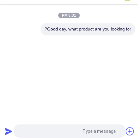
زجاجة محلول مستحضرات التجميل بالشامبو باللون الأسود بجرعة 4cc
8:31 PM
لون أصفر 33/410 4cc جرعة غسول مستحضرات التجميل للشامبو
Good day, what product are you looking for?
فئات شعبية
جميع
مضخات غسول 
مضخة محلول التجميل
بلاستيك
رأس مضخة محلول
مضخة محلول
مضخة غسول الذهب
مضخة غسول الشامبو
مضخة موزع الصابون 
مضخة رغوة بلاستيكية
السائل
طلب اقتباس