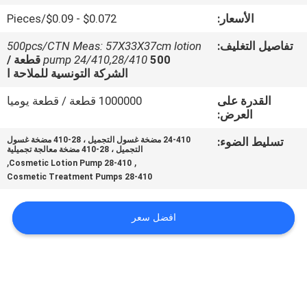
المصنع
الأسعار:
$0.072 - $0.09/Pieces
تفاصيل التغليف:
500pcs/CTN Meas: 57X33X37cm lotion
مراقبة
pump 24/410,28/410
500 قطعة /
الجودة
الشركة التونسية للملاحة ا
القدرة على
1000000 قطعة / قطعة يوميا
العرض:
اتصل
بنا
تسليط الضوء:
24-410 مضخة غسول التجميل ، 28-410 مضخة غسول
التجميل ، 28-410 مضخة معالجة تجميلية
,
,
28-410 Cosmetic Lotion Pump
28-410 Cosmetic Treatment Pumps
أخبار
افضل سعر
اطلب
اقتباس
خريطة