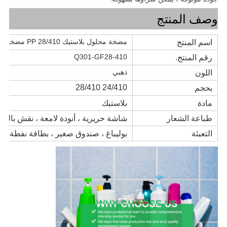
وصف المنتج
مضخة محلول بلاستيك PP 28/410 مضخة موزع سائل صابون جرعة كبيرة للزجاجة
اسم المنتج
Q301-GF28-410
رقم المنتج.
ذهبي
اللون
24/410 28/410
بحجم
مادة
بلاستيك
طباعة الشعار
شاشة حريرية ، أنودة لامعة ، نقش بالليز
التعبئة
بوليباغ ، صندوق صغير ، بطاقة نفطة 