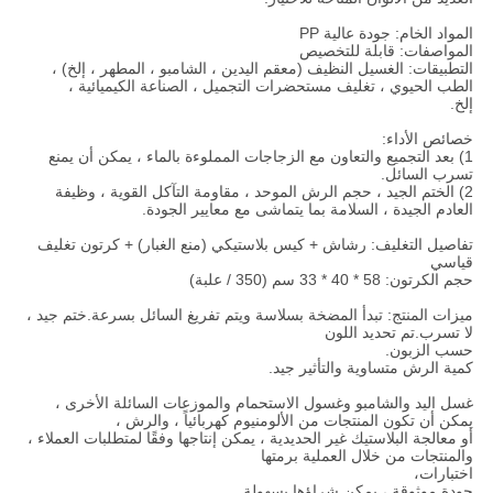
المواد الخام: جودة عالية PP
المواصفات: قابلة للتخصيص
التطبيقات: الغسيل النظيف (معقم اليدين ، الشامبو ، المطهر ، إلخ) ،
الطب الحيوي ، تغليف مستحضرات التجميل ، الصناعة الكيميائية ،
إلخ.
خصائص الأداء:
1) بعد التجميع والتعاون مع الزجاجات المملوءة بالماء ، يمكن أن يمنع
تسرب السائل.
2) الختم الجيد ، حجم الرش الموحد ، مقاومة التآكل القوية ، وظيفة
العادم الجيدة ، السلامة بما يتماشى مع معايير الجودة.
تفاصيل التغليف: رشاش + كيس بلاستيكي (منع الغبار) + كرتون تغليف
قياسي
حجم الكرتون: 58 * 40 * 33 سم (350 / علبة)
ميزات المنتج: تبدأ المضخة بسلاسة ويتم تفريغ السائل بسرعة.ختم جيد ،
لا تسرب.تم تحديد اللون
حسب الزبون.
كمية الرش متساوية والتأثير جيد.
غسل اليد والشامبو وغسول الاستحمام والموزعات السائلة الأخرى ،
يمكن أن تكون المنتجات من الألومنيوم كهربائياً ، والرش ،
أو معالجة البلاستيك غير الحديدية ، يمكن إنتاجها وفقًا لمتطلبات العملاء ،
والمنتجات من خلال العملية برمتها
اختبارات،
جودة موثوقة ، يمكن شراؤها بسهولة.