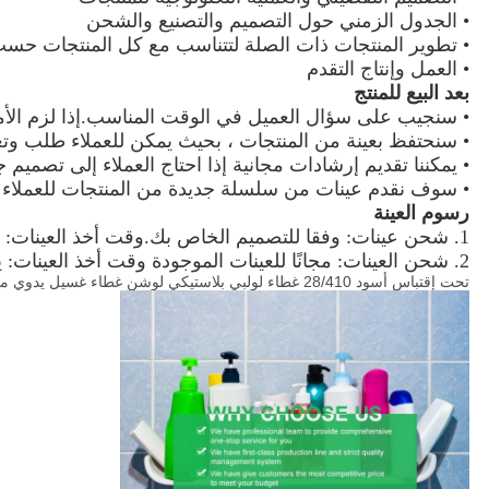
• الجدول الزمني حول التصميم والتصنيع والشحن
• تطوير المنتجات ذات الصلة لتتناسب مع كل المنتجات حسب
• العمل وإنتاج التقدم
بعد البيع للمنتج
• سنجيب على سؤال العميل في الوقت المناسب.إذا لزم الأم
• سنحتفظ بعينة من المنتجات ، بحيث يمكن للعملاء طلب وتغ
• يمكننا تقديم إرشادات مجانية إذا احتاج العملاء إلى تصميم جد
• سوف نقدم عينات من سلسلة جديدة من المنتجات للعملاء ا
رسوم العينة
1. شحن عينات: وفقا للتصميم الخاص بك.وقت أخذ العينات: 7-10 أيام عمل
2. شحن العينات: مجانًا للعينات الموجودة وقت أخذ العينات: يوم واحد
تحت إقتباس أسود 28/410 غطاء لولبي بلاستيكي لوشن غطاء غسيل يدوي مضخة جيت الساخن بيع المنتج