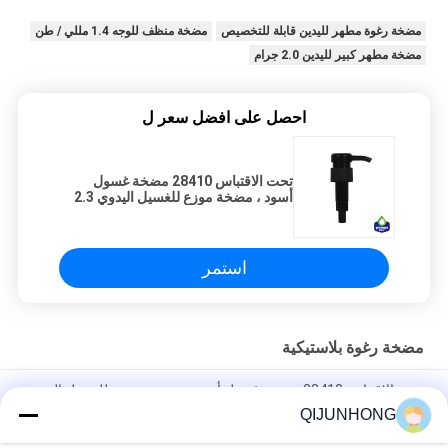
مضخة رغوة مطهر لليدين قابلة للتخصيص
مضخة منظف للوجه 1.4 مللي / طن
مضخة مطهر كبير لليدين 2.0 جرام
احصل على افضل سعر ل
تحت الاقتباس 28410 مضخة غسول
أسود ، مضخة موزع للغسيل اليدوي 2.3
جرام
استمر
مضخة رغوة بلاستيكية
تحت الاقتباس 28410 مضخة غسول أسود ، مضخة موزع للغسيل اليدوي
2.3 جرام
QIJUNHONG
33mm Ribble Cover Plastic Facial Cleanser Pump 1.4ml / t