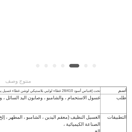
الموقع
PRIVACY
POLICY
منتوج وصف
اسم
تحت إقتباس أسود 28/410 غطاء لولبي بلاستيكي لوشن غطاء غسيل يدوي مضخة جيت الساخن بيع المنتج
طلب
غسول الاستحمام ، والشامبو ، وصابون اليد السائل ،
التطبيقات
الغسيل النظيف (معقم اليدين ، الشامبو ، المطهر ، إ
الصناعة الكيميائية ،
إلخ.