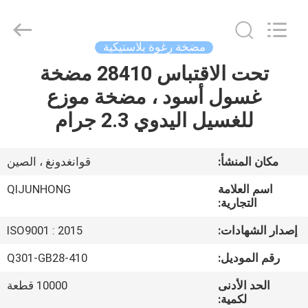
QIJUNHONG
PLASTIC
PRODUCTS
MANUFACTORY
CO.,LTD.
مضخة رغوة بلاستيكية
All
Rights
تحت الاقتباس 28410 مضخة
المنزل
Reserved.
غسول أسود ، مضخة موزع
المنتجات
للغسيل اليدوي 2.3 جرام
برنامج
مكان المنشأ:
قوانغدونغ ، الصين
VR
اسم العلامة
QIJUNHONG
التجارية:
عنّا
إصدار الشهادات:
ISO9001 : 2015
رقم الموديل:
Q301-GB28-410
جولة
الحد الأدنى
10000 قطعة
في
لكمية: