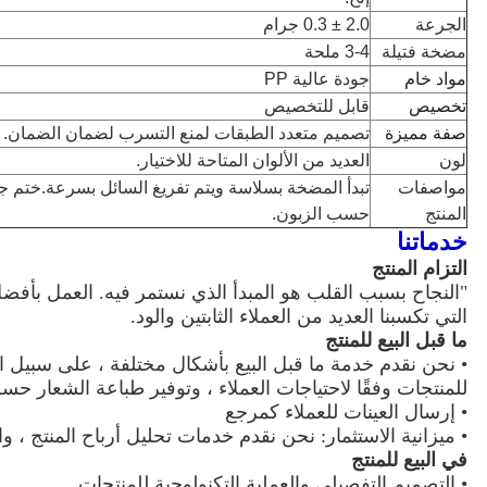
الجرعة
2.0 ± 0.3 جرام
مضخة فتيلة
3-4 ملحة
مواد خام
جودة عالية PP
تخصيص
قابل للتخصيص
صفة مميزة
تصميم متعدد الطبقات لمنع التسرب لضمان الضمان.
لون
العديد من الألوان المتاحة للاختيار.
مواصفات
تبدأ المضخة بسلاسة ويتم تفريغ السائل بسرعة.ختم جيد
المنتج
حسب الزبون.
خدماتنا
التزام المنتج
"النجاح بسبب القلب هو المبدأ الذي نستمر فيه. العمل بأف
التي تكسبنا العديد من العملاء الثابتين والود.
ما قبل البيع للمنتج
• نحن نقدم خدمة ما قبل البيع بأشكال مختلفة ، على سبيل ال
للمنتجات وفقًا لاحتياجات العملاء ، وتوفير طباعة الشعار حسب
• إرسال العينات للعملاء كمرجع
• ميزانية الاستثمار: نحن نقدم خدمات تحليل أرباح المنتج ، وا
في البيع للمنتج
• التصميم التفصيلي والعملية التكنولوجية للمنتجات