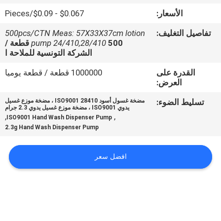
المصنع
الأسعار:
$0.067 - $0.09/Pieces
تفاصيل التغليف:
500pcs/CTN Meas: 57X33X37cm lotion
مراقبة
pump 24/410,28/410
500 قطعة /
الجودة
الشركة التونسية للملاحة ا
القدرة على
1000000 قطعة / قطعة يوميا
العرض:
اتصل
بنا
تسليط الضوء:
مضخة غسول أسود ISO9001 28410 ، مضخة موزع غسيل
يدوي ISO9001 ، مضخة موزع غسيل يدوي 2.3 جرام
,
,
ISO9001 Hand Wash Dispenser Pump
2.3g Hand Wash Dispenser Pump
أخبار
افضل سعر
اطلب
اقتباس
خريطة